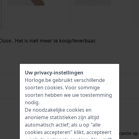
luse . Het is niet meer te koop/leverbaar.
Uw privacy-instellingen
Horloge.be gebruikt verschillende
soorten
cookies
. Voor sommige
8718924591031
soorten hebben we uw toestemming
nodig.
38 mm
De noodzakelijke cookies en
3 Bar (handen wassen)
anonieme statistieken zijn altijd
automatisch actief; als u op "alle
2 jaar garantie
cookies accepteren" klikt, accepteert
Gratis
1 jaar extra garantie o