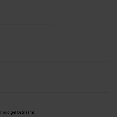
p [huidigeHostnaam]