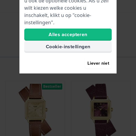
u ook de optionele cookies. Als u zelf
wilt kiezen welke cookies u
inschakelt, klikt u op "cookie-
instellingen".
Uren - Analoge wijzer
Alles accepteren
Cookie-instellingen
Liever niet
Bestseller