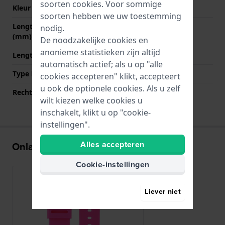
soorten
cookies
. Voor sommige
Kleur sluiting
Zilver
soorten hebben we uw toestemming
Lengte band op 12 uur
70 mm
nodig.
(mm)
De noodzakelijke cookies en
anonieme statistieken zijn altijd
Lengte band op 6 uur (mm)
105 mm
automatisch actief; als u op "alle
Type Bevestiging
Schroef
cookies accepteren" klikt, accepteert
u ook de optionele cookies. Als u zelf
Rechte aanzet
Nee
wilt kiezen welke cookies u
inschakelt, klikt u op "cookie-
instellingen".
Alles accepteren
Onlangs bekeken
Cookie-instellingen
Liever niet