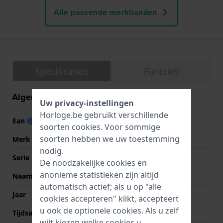
Alle passende merkbanden
Specificaties
Functies
Algemene informatie
Uw privacy-instellingen
Horloge.be gebruikt verschillende
Ean
4064092223903
soorten
cookies
. Voor sommige
soorten hebben we uw toestemming
Merk
Diesel
nodig.
Serie
Diesel Classic
De noodzakelijke cookies en
anonieme statistieken zijn altijd
Naam
Cliffhanger
automatisch actief; als u op "alle
Jaar
2023 Herfst/Winter
cookies accepteren" klikt, accepteert
u ook de optionele cookies. Als u zelf
Tijdsaanduiding
Analoog
wilt kiezen welke cookies u