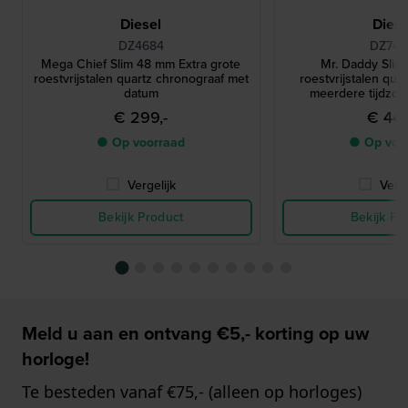
Diesel
Diese
DZ4684
DZ74
Mega Chief Slim 48 mm Extra grote
Mr. Daddy Sli
roestvrijstalen quartz chronograaf met
roestvrijstalen qua
datum
meerdere tijdzo
€ 299,-
€ 449
● Op voorraad
● Op voo
Vergelijk
Verge
Bekijk Product
Bekijk Pr
Meld u aan en ontvang €5,- korting op uw
horloge!
Te besteden vanaf €75,- (alleen op horloges)