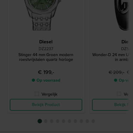
Diesel
Diese
DZ2237
DZ561
Stinger 44 mm Groen modern
Wonder-D 24 mm Unie
roestvrijstalen quartz horloge
in armband
€ 199,-
€ 
€ 209,-
● Op voorraad
● Op voo
Vergelijk
Verge
Bekijk Product
Bekijk Pr