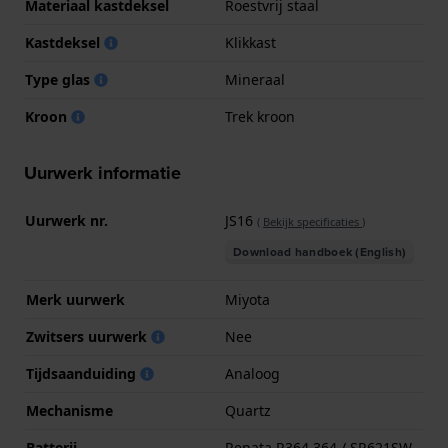
Materiaal kastdeksel
Roestvrij staal
Kastdeksel
Klikkast
Type glas
Mineraal
Kroon
Trek kroon
Uurwerk informatie
Uurwerk nr.
JS16
(
Bekijk specificaties
)
Download handboek (English)
Merk uurwerk
Miyota
Zwitsers uurwerk
Nee
Tijdsaanduiding
Analoog
Mechanisme
Quartz
Batterij
Renata R364 364 / SR621SW