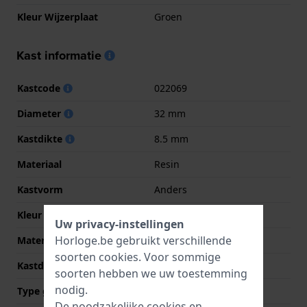
Kleur Wijzerplaat
Groen
Kast informatie
Kastcode
022069
Diameter
32 mm
Kastdikte
8.5 mm
Materiaal
Resin
Kastvorm
Anders
Kleur kast
Goud
Uw privacy-instellingen
Horloge.be gebruikt verschillende
Materiaal kastdeksel
Roestvrij staal
soorten
cookies
. Voor sommige
Kastdeksel
Gedicht met schroefjes
soorten hebben we uw toestemming
nodig.
Type glas
Mineraal
De noodzakelijke cookies en