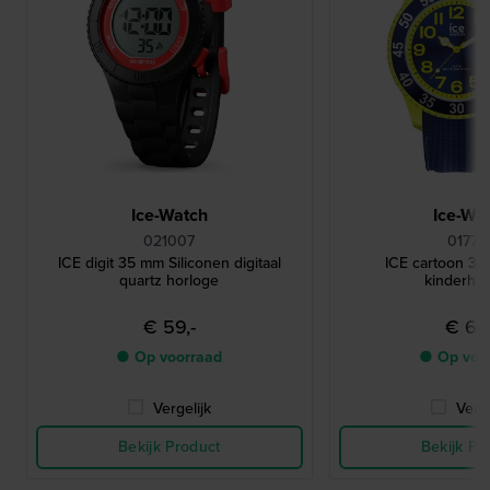
Ice-Watch
Ice-Wa
021007
01773
ICE digit 35 mm Siliconen digitaal
ICE cartoon 3
quartz horloge
kinderho
€ 59,-
€ 69,
● Op voorraad
● Op voo
Vergelijk
Verge
Bekijk Product
Bekijk Pr