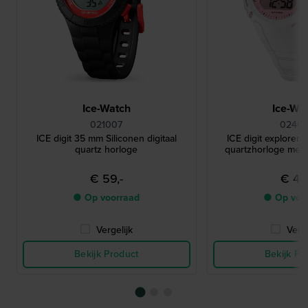
Ice-Watch
Ice-Wa
021007
02400
ICE digit 35 mm Siliconen digitaal
ICE digit explorer 
quartz horloge
quartzhorloge met 
€ 59,-
€ 49,
● Op voorraad
● Op voo
Vergelijk
Verge
Bekijk Product
Bekijk Pr