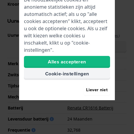
Kroon
NVT
anonieme statistieken zijn altijd
automatisch actief; als u op "alle
Uurwerk informatie
cookies accepteren" klikt, accepteert
u ook de optionele cookies. Als u zelf
wilt kiezen welke cookies u
Uurwerk nr.
MD21488
(
Bekijk specificaties
)
inschakelt, klikt u op "cookie-
Download handboek
instellingen".
(meertalig)
Alles accepteren
Merk uurwerk
CN
Cookie-instellingen
Zwitsers uurwerk
Nee
Tijdsaanduiding
digitaal
Liever niet
Mechanisme
Quartz
Batterij
Renata CR1616 Batterij
Levensduur batterij
24 Maanden
Frequentie
32,768