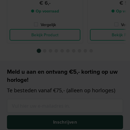
€ 6,-
€ 5,
● Op voorraad
● Op voo
Vergelijk
Verge
Bekijk Product
Bekijk Pr
Meld u aan en ontvang €5,- korting op uw
horloge!
Te besteden vanaf €75,- (alleen op horloges)
Inschrijven