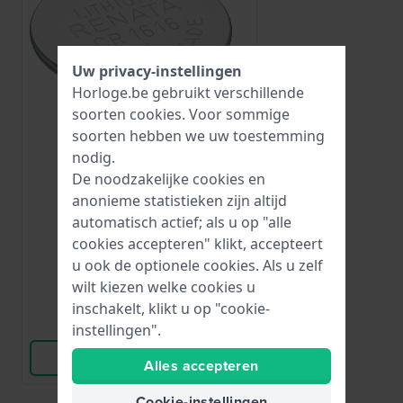
Uw privacy-instellingen
Horloge.be gebruikt verschillende
soorten
cookies
. Voor sommige
soorten hebben we uw toestemming
nodig.
Renata
De noodzakelijke cookies en
CR1616
anonieme statistieken zijn altijd
CR1616
automatisch actief; als u op "alle
cookies accepteren" klikt, accepteert
€ 5,-
u ook de optionele cookies. Als u zelf
● Op voorraad
wilt kiezen welke cookies u
inschakelt, klikt u op "cookie-
Vergelijk
instellingen".
Bekijk Product
Alles accepteren
Cookie-instellingen