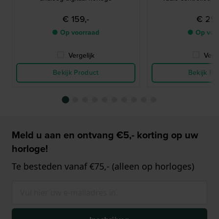
€ 159,-
€ 299
● Op voorraad
● Op voo
Vergelijk
Verge
Bekijk Product
Bekijk Pr
Meld u aan en ontvang €5,- korting op uw
horloge!
Te besteden vanaf €75,- (alleen op horloges)