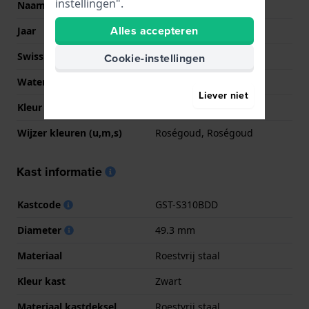
instellingen".
Naam
G-Steel
Alles accepteren
Jaar
2018 Onbekend
Swiss Made
Nee
Cookie-instellingen
Waterdichtheid
20 Bar (duiken)
Liever niet
Kleur Wijzerplaat
Zwart
Wijzer kleuren (u,m,s)
Roségoud, Roségoud
Kast informatie
Kastcode
GST-S310BDD
Diameter
49.3 mm
Materiaal
Roestvrij staal
Kleur kast
Zwart
Materiaal kastdeksel
Roestvrij staal