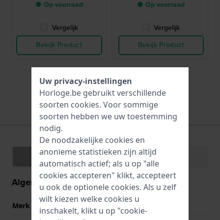
● Op voorraad
● Op voorraad
Vergelijk
Vergelijk
Bekijk Product
Bekijk Product
Uw privacy-instellingen
Horloge.be gebruikt verschillende
Alle passende merkbanden
soorten
cookies
. Voor sommige
soorten hebben we uw toestemming
nodig.
De noodzakelijke cookies en
anonieme statistieken zijn altijd
Specificaties
Functies
automatisch actief; als u op "alle
cookies accepteren" klikt, accepteert
Algemene informatie
u ook de optionele cookies. Als u zelf
wilt kiezen welke cookies u
Merk
G-Shock
inschakelt, klikt u op "cookie-