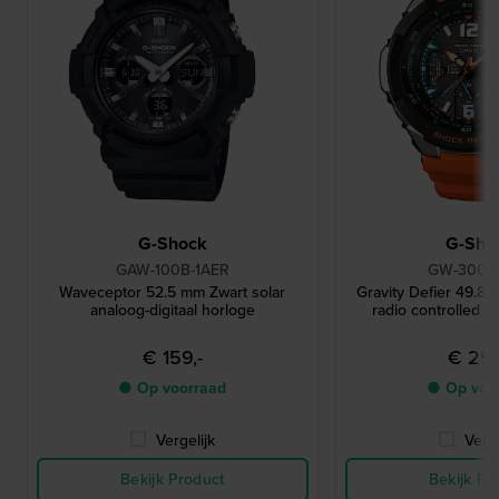
G-Shock
G-Sho
GAW-100B-1AER
GW-3000
Waveceptor 52.5 mm Zwart solar
Gravity Defier 49.8 
analoog-digitaal horloge
radio controlled p
€ 159,-
€ 299
● Op voorraad
● Op voo
Vergelijk
Verge
Bekijk Product
Bekijk Pr