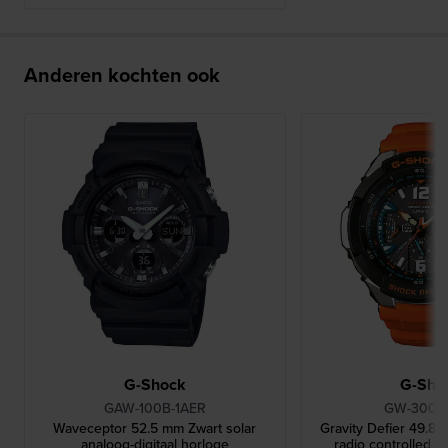
Anderen kochten ook
G-Shock
G-Sho
GAW-100B-1AER
GW-3000
Waveceptor 52.5 mm Zwart solar
Gravity Defier 49.8 
analoog-digitaal horloge
radio controlled p