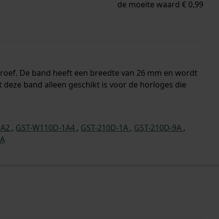
de moeite waard € 0,99
chroef. De band heeft een breedte van 26 mm en wordt
deze band alleen geschikt is voor de horloges die
1A2
,
GST-W110D-1A4
,
GST-210D-1A
,
GST-210D-9A
,
7A