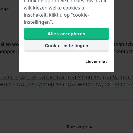
u ook de optionele cookies. Als u zelf
wilt kiezen welke cookies u
 € 50
inschakelt, klikt u op "cookie-
instellingen".
Alles accepteren
taal en wordt aan het horloge bevestigd door middel van s
Cookie-instellingen
oppen. De band heeft geen rechte aanzet wat betekent dat 
Liever niet
T-S100D-1A2
,
GST-S100D-1A4
,
GST-S110D-1A
,
GST-W110D-
-W100D-1A4
,
GST-W110D-1A9
,
GST-W110D-1A
,
GST-S110D-
Roestvrij staal