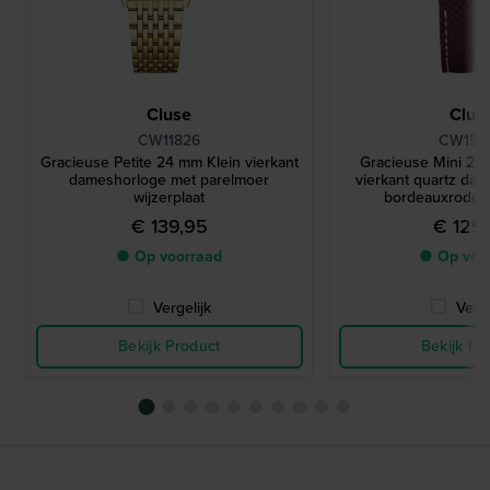
Cluse
Clus
CW11826
CW155
Gracieuse Petite 24 mm Klein vierkant
Gracieuse Mini 21 
dameshorloge met parelmoer
vierkant quartz da
wijzerplaat
bordeauxrode 
€ 139,95
€ 129
● Op voorraad
● Op voo
Vergelijk
Verge
Bekijk Product
Bekijk Pr