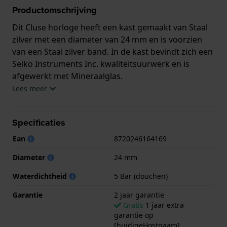
Productomschrijving
Dit Cluse horloge heeft een kast gemaakt van Staal
zilver met een diameter van 24 mm en is voorzien
van een Staal zilver band. In de kast bevindt zich een
Seiko Instruments Inc. kwaliteitsuurwerk en is
afgewerkt met Mineraalglas.
Lees meer
Het horloge is 5ATM. Dit betekent dat het horloge
geschikt is om mee te douchen. Verder wordt het
Specificaties
horloge geleverd met 2 jaar garantie.
Ean
8720246164169
.
Diameter
24 mm
Waterdichtheid
5 Bar (douchen)
Garantie
2 jaar garantie
Gratis
1 jaar extra
garantie op
[huidigeHostnaam]