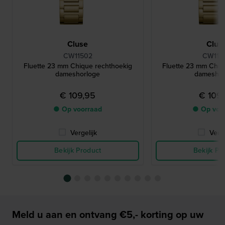
Cluse
Clus
CW11502
CW115
Fluette 23 mm Chique rechthoekig
Fluette 23 mm Chiq
dameshorloge
dameshor
€ 109,95
€ 109
● Op voorraad
● Op voo
Vergelijk
Verge
Bekijk Product
Bekijk Pr
Meld u aan en ontvang €5,- korting op uw