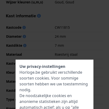
Wijzer kleuren (u,m,s)
Goud, Goud
Kast informatie
Kastcode
CW11815
Diameter
24 mm
Kastdikte
7 mm
Materiaal
Roestvrij staal
Kastvorm
Vierkant
Uw privacy-instellingen
Horloge.be gebruikt verschillende
Kleur kast
Goud
soorten
cookies
. Voor sommige
Materiaal kastdeksel
Roestvrij staal
soorten hebben we uw toestemming
nodig.
Kastdeksel
Klikkast
De noodzakelijke cookies en
Type glas
Mineraal
anonieme statistieken zijn altijd
automatisch actief; als u op "alle
Kroon
Trek kroon