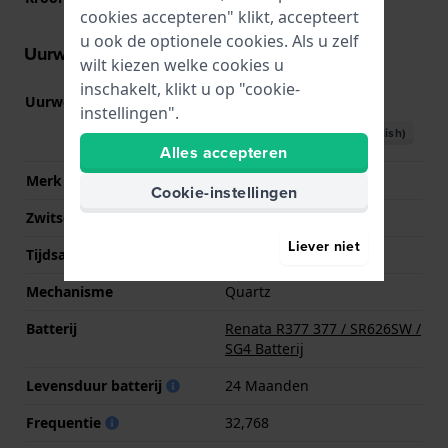
cookies accepteren" klikt, accepteert
u ook de optionele cookies. Als u zelf
Uurwerk informatie
wilt kiezen welke cookies u
inschakelt, klikt u op "cookie-
Uurwerk nr.
Y120
(
Bekijk specificaties
)
instellingen".
Download handboek (English)
Alles accepteren
Merk uurwerk
Seiko Instruments Inc.
Cookie-instellingen
Zwitsers uurwerk
Nee
Liever niet
Tijdsaanduiding
Analoog
Mechanisme
Quartz
Batterij
Renata R377 377 / SR626SW /
SG4 Batterij
Levensduur batterij
24 Maanden
Frequentie
32,768