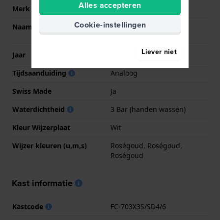
Alles accepteren
Merk
Frederique Constant
Cookie-instellingen
Naam
Slimline Moonphase
Manufacture
Liever niet
Jaar
2018 Lente/Zomer
Tijdsaanduiding
Analoog
Swiss Made
Ja
Waterdichtheid
3 Bar (handen wassen)
Kleur Wijzerplaat
Wit
Wijzer kleuren (u,m,s)
Roségoud, Roségoud,
Roségoud
Kast informatie
Kastcode
FC-703X3S/SD4/6