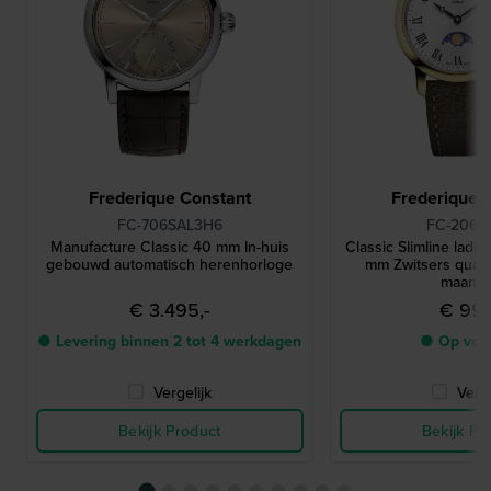
Frederique Constant
Frederique 
FC-706SAL3H6
FC-206R
Manufacture Classic 40 mm In-huis
Classic Slimline lad
gebouwd automatisch herenhorloge
mm Zwitsers quar
maanfa
€ 3.495,-
€ 995
● Levering binnen 2 tot 4 werkdagen
● Op voo
Vergelijk
Verge
Bekijk Product
Bekijk Pr