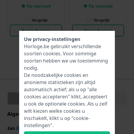
● Op voorraad
● Op voorraad
Vergelijk
Vergelijk
Bekijk Product
Bekijk Product
Uw privacy-instellingen
Horloge.be gebruikt verschillende
soorten
cookies
. Voor sommige
soorten hebben we uw toestemming
Alle passende merkbanden
nodig.
De noodzakelijke cookies en
anonieme statistieken zijn altijd
automatisch actief; als u op "alle
cookies accepteren" klikt, accepteert
Specificaties
Functies
u ook de optionele cookies. Als u zelf
wilt kiezen welke cookies u
Algemene informatie
inschakelt, klikt u op "cookie-
instellingen".
Ean
7688200249165