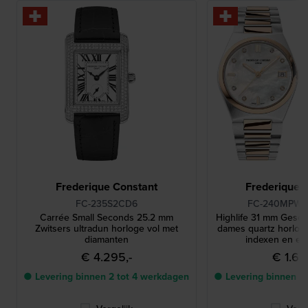
Frederique Constant
Frederique 
FC-235S2CD6
FC-240MPW
Carrée Small Seconds 25.2 mm
Highlife 31 mm Gesch
Zwitsers ultradun horloge vol met
dames quartz horlog
diamanten
indexen en ext
€ 4.295,-
€ 1.69
● Levering binnen 2 tot 4 werkdagen
● Levering binnen 2