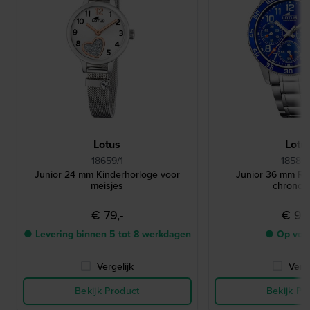
Lotus
Lotu
18659/1
18580
Junior 24 mm Kinderhorloge voor
Junior 36 mm Roe
meisjes
chronog
€ 79,-
€ 99,
● Levering binnen 5 tot 8 werkdagen
● Op voo
Vergelijk
Verge
Bekijk Product
Bekijk Pr