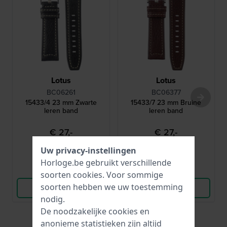
Lotus
Lotus
BC06261
BC06377
15433/4 23 mm Zwarte
15433/7 23 mm Bruine
leren band
leren band
€ 27,-
€ 27,-
● Op voorraad
● Op voorraad
Uw privacy-instellingen
Horloge.be gebruikt verschillende
Vergelijk
Vergelijk
soorten
cookies
. Voor sommige
soorten hebben we uw toestemming
Bekijk Product
Bekijk Product
nodig.
De noodzakelijke cookies en
anonieme statistieken zijn altijd