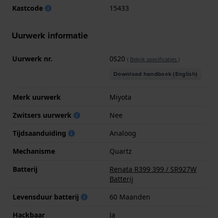
Kastcode
15433
Uurwerk informatie
Uurwerk nr.
0S20
(
Bekijk specificaties
)
Download handboek (English)
Merk uurwerk
Miyota
Zwitsers uurwerk
Nee
Tijdsaanduiding
Analoog
Mechanisme
Quartz
Batterij
Renata R399 399 / SR927W
Batterij
Levensduur batterij
60 Maanden
Hackbaar
Ja