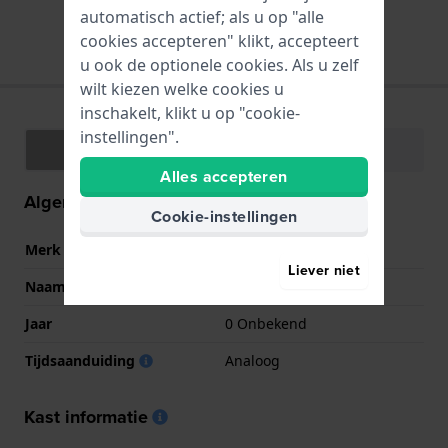
automatisch actief; als u op "alle
Alle passende merkbanden
cookies accepteren" klikt, accepteert
u ook de optionele cookies. Als u zelf
wilt kiezen welke cookies u
inschakelt, klikt u op "cookie-
instellingen".
Specificaties
Functies
Alles accepteren
Algemene informatie
Cookie-instellingen
Merk
Lotus
Liever niet
Naam
15433/f
Jaar
0 Onbekend
Tijdsaanduiding
Analoog
Kast informatie