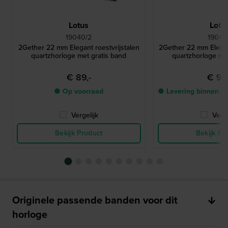
Lotus
Lotu
19040/2
19042
2Gether 22 mm Elegant roestvrijstalen
2Gether 22 mm Elegant
quartzhorloge met gratis band
quartzhorloge met
€ 89,-
€ 99,
● Op voorraad
● Levering binnen 5
Vergelijk
Verge
Bekijk Product
Bekijk Pr
Originele passende banden voor dit
horloge