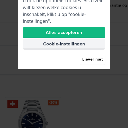
u ook de optionele cookies. Als u zelf
Gratis
1 jaar extra garantie o
wilt kiezen welke cookies u
inschakelt, klikt u op "cookie-
instellingen".
Alles accepteren
Uren - Analoge wijzer
Cookie-instellingen
Datum - Venster
Liever niet
-30%