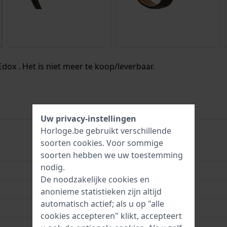
Edox . Het is niet meer te koop/leverbaar.
Uw privacy-instellingen
Horloge.be gebruikt verschillende
soorten
cookies
. Voor sommige
57001 3 GIN
soorten hebben we uw toestemming
nodig.
7640161370623
De noodzakelijke cookies en
28 mm
anonieme statistieken zijn altijd
automatisch actief; als u op "alle
3 Bar (handen wassen)
cookies accepteren" klikt, accepteert
2 jaar garantie