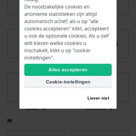
De noodzakelijke cookies en
anonieme statistieken zijn altijd
Lacoste
Ligure
automatisch actief; als u op "alle
cookies accepteren" klikt, accepteert
u ook de optionele cookies. Als u zelf
wilt kiezen welke cookies u
inschakelt, klikt u op "cookie-
instellingen".
LIP
Lorus
Alles accepteren
Cookie-instellingen
Liever niet
Lotus
Luminox
M