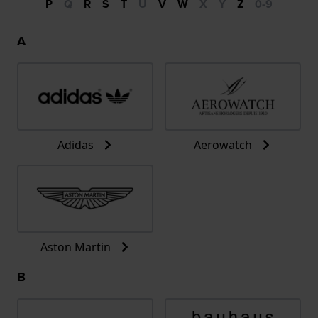
P
Q
R
S
T
U
V
W
X
Y
Z
0-9
A
Adidas
Aerowatch
Aston Martin
B