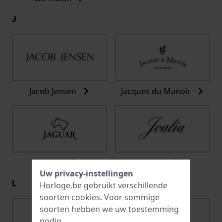
J
Jacob Jensen
Jacques du Manoir
Jaguar
Joalia
Uw privacy-instellingen
L
Horloge.be gebruikt verschillende
soorten
cookies
. Voor sommige
soorten hebben we uw toestemming
nodig.