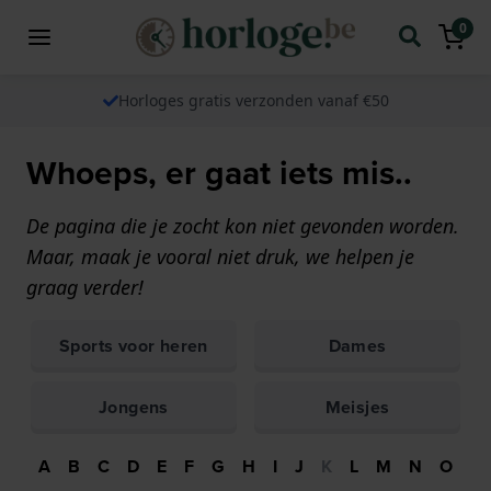
0
Horloges gratis verzonden vanaf €50
Whoeps, er gaat iets mis..
De pagina die je zocht kon niet gevonden worden.
Maar, maak je vooral niet druk, we helpen je
graag verder!
Sports voor heren
Dames
Jongens
Meisjes
A
B
C
D
E
F
G
H
I
J
K
L
M
N
O