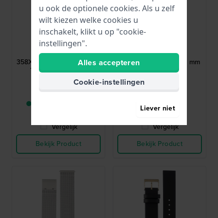
u ook de optionele cookies. Als u zelf
wilt kiezen welke cookies u
inschakelt, klikt u op "cookie-
Skagen
Skagen
instellingen".
A358XSSLN
ASKW6929
Alles accepteren
358XSSLN Freja Extra Small
Hagen Rectangular 20 mm
12 mm Blauw leren
Bruine leren band
horlogeband
Cookie-instellingen
€ 39,-
€ 39,-
● Nog 1 op voorraad
● Op voorraad
Liever niet
Vergelijk
Vergelijk
Bekijk Product
Bekijk Product