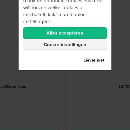
u ook de optionele cookies. Als u zelf
wilt kiezen welke cookies u
inschakelt, klikt u op "cookie-
instellingen".
Alles accepteren
Cookie-instellingen
Liever niet
iel-leren band
DZ112