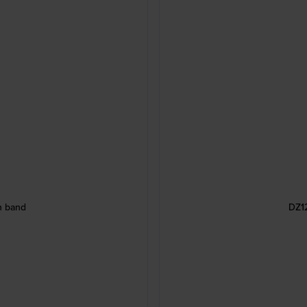
n band
DZ1