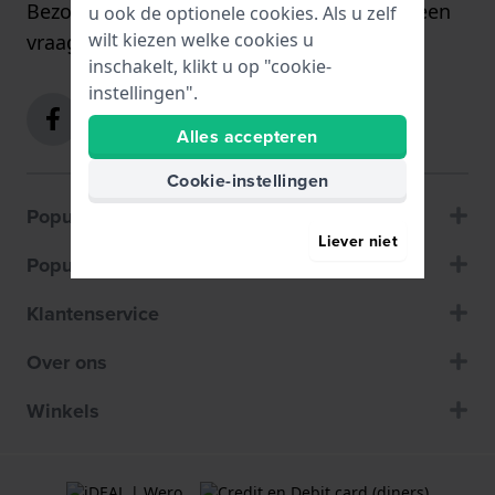
Bezoek onze
contactpagina
of stuur ons een
u ook de optionele cookies. Als u zelf
wilt kiezen welke cookies u
vraag via het
contactformulier
.
inschakelt, klikt u op "cookie-
instellingen".
Alles accepteren
Cookie-instellingen
Populaire merken
Liever niet
Populaire pagina's
Klantenservice
Over ons
Winkels