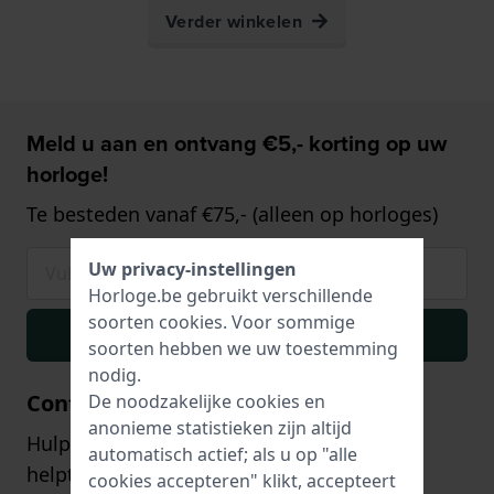
Verder winkelen
Meld u aan en ontvang €5,- korting op uw
horloge!
Te besteden vanaf €75,- (alleen op horloges)
Uw privacy-instellingen
Horloge.be gebruikt verschillende
soorten
cookies
. Voor sommige
Inschrijven
soorten hebben we uw toestemming
nodig.
Contact
De noodzakelijke cookies en
anonieme statistieken zijn altijd
Hulp of advies nodig? Onze klantenservice
automatisch actief; als u op "alle
helpt u graag!
cookies accepteren" klikt, accepteert