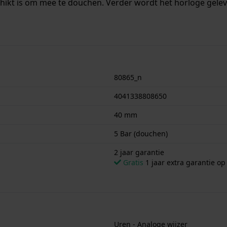
chikt is om mee te douchen. Verder wordt het horloge gelev
80865_n
4041338808650
40 mm
5 Bar (douchen)
2 jaar garantie
Gratis
1 jaar extra garantie o
Uren - Analoge wijzer