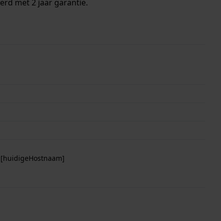
erd met 2 jaar garantie.
p [huidigeHostnaam]