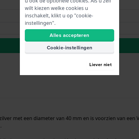
u ook de optionele cookies. Als u zelf
wilt kiezen welke cookies u
inschakelt, klikt u op "cookie-
instellingen".
Alles accepteren
Naar wenslijst
Cookie-instellingen
Liever niet
zilver met een diameter van 40 mm en is voorzien van een V
.