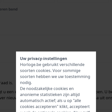
leren band
Uw privacy-instellingen
Horloge.be gebruikt verschillende
soorten
cookies
. Voor sommige
soorten hebben we uw toestemming
nodig.
aad is.
De noodzakelijke cookies en
ngt u een e-mail zodra we het weer op voorraad hebben. U b
anonieme statistieken zijn altijd
ver nieuwe voorraad. Het wordt onmiddellijk daarna uit on
automatisch actief; als u op "alle
cookies accepteren" klikt, accepteert