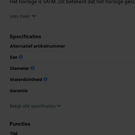
Het horloge is 5ATM. Dit betekent dat het horloge ges
.
Lees meer
Specificaties
Alternatief artikelnummer
Ean
Diameter
Waterdichtheid
Garantie
Bekijk alle specificaties
Functies
Tijd