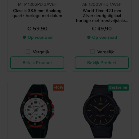
MTP-1302PD-3AVEF
AE-1200WHD-1AVEF
Classic 38.5 mm Analoog
World Time 42.1 mm
quartz horloge met datum
Zilverkleurig digitaal
horloge met roestvrijstalen
armband
€ 59,90
€ 49,90
● Op voorraad
● Op voorraad
Vergelijk
Vergelijk
Bekijk Product
Bekijk Product
-40%
Bestseller