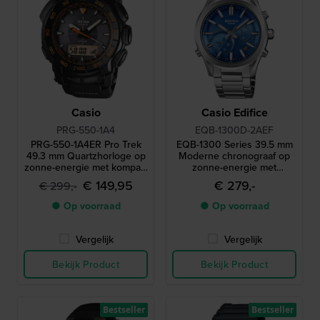
Casio
Casio Edifice
PRG-550-1A4
EQB-1300D-2AEF
PRG-550-1A4ER Pro Trek
EQB-1300 Series 39.5 mm
49.3 mm Quartzhorloge op
Moderne chronograaf op
zonne-energie met kompas,
zonne-energie met
barometer, thermometer en
smartphone koppeling
€ 149,95
€ 279,-
€ 299,-
hoogtemeter
● Op voorraad
● Op voorraad
Vergelijk
Vergelijk
Bekijk Product
Bekijk Product
Bestseller
Bestseller