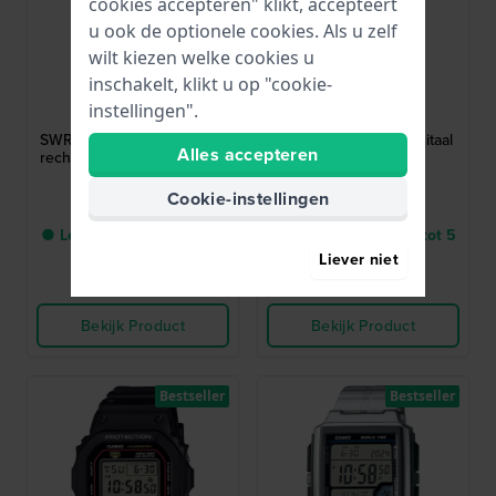
cookies accepteren" klikt, accepteert
u ook de optionele cookies. Als u zelf
wilt kiezen welke cookies u
inschakelt, klikt u op "cookie-
Seiko
Lorus
instellingen".
SWR108P1
R2383PX9
SWR108P1 19.6 mm Elegant
R2383PX9 36 mm Digitaal
Alles accepteren
rechthoekig quartz horloge
kinderhorloge
Cookie-instellingen
€ 290,-
€ 35,-
● Levering binnen 3 tot 5
● Levering binnen 3 tot 5
werkdagen
werkdagen
Liever niet
Vergelijk
Vergelijk
Bekijk Product
Bekijk Product
Bestseller
Bestseller