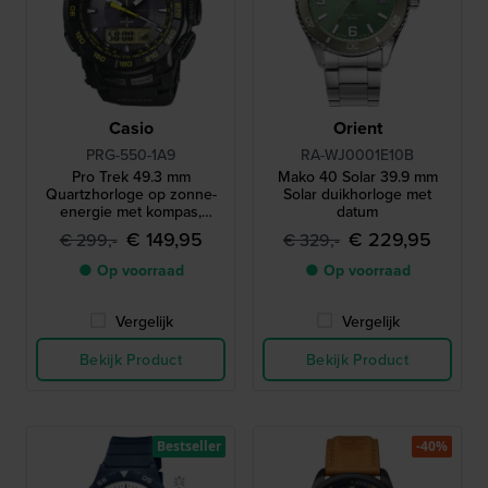
Casio
Orient
PRG-550-1A9
RA-WJ0001E10B
Pro Trek 49.3 mm
Mako 40 Solar 39.9 mm
Quartzhorloge op zonne-
Solar duikhorloge met
energie met kompas,
datum
barometer, thermometer en
€ 149,95
€ 229,95
€ 299,-
€ 329,-
hoogtemeter
● Op voorraad
● Op voorraad
Vergelijk
Vergelijk
Bekijk Product
Bekijk Product
Bestseller
-40%