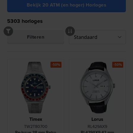
Bekijk 20 ATM (en hoger) Horloges
5303
horloges
Filteren
-50%
-50%
Timex
Lorus
TW2T80700
RL429AX9
Re-Issue 38 mm Retro
RL429AX9 42 mm