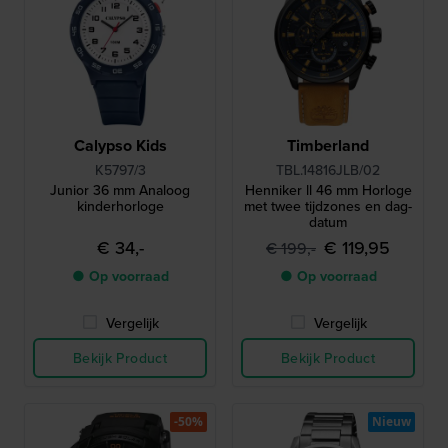
Calypso Kids
Timberland
K5797/3
TBL.14816JLB/02
Junior 36 mm Analoog
Henniker ll 46 mm Horloge
kinderhorloge
met twee tijdzones en dag-
datum
€ 34,-
€ 119,95
€ 199,-
● Op voorraad
● Op voorraad
Vergelijk
Vergelijk
Bekijk Product
Bekijk Product
-50%
Nieuw