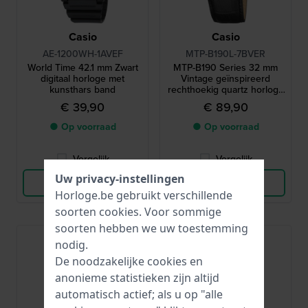
Casio
Casio
AE-1200WH-1AVEF
MTP-B190L-7BVER
World Time 42.1 mm Zwart
MTP-B190 Series 32 mm
digitaal horloge met
Vintage geïnspireerd
kunsthars band
rechthoekig quartz horloge
met Romeinse indexen
€ 39,90
€ 89,90
● Op voorraad
● Op voorraad
Vergelijk
Vergelijk
Uw privacy-instellingen
Bekijk Product
Bekijk Product
Horloge.be gebruikt verschillende
soorten
cookies
. Voor sommige
soorten hebben we uw toestemming
nodig.
De noodzakelijke cookies en
anonieme statistieken zijn altijd
automatisch actief; als u op "alle