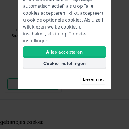
automatisch actief; als u op "alle
cookies accepteren" klikt, accepteert
u ook de optionele cookies. Als u zelf
HWG
wilt kiezen welke cookies u
TOOL-STRCHG-001
inschakelt, klikt u op "cookie-
Strap Changing Tool 001
instellingen".
Bandwisseltool
Alles accepteren
€ 2,50
● Op voorraad
Cookie-instellingen
Vergelijk
Liever niet
Bekijk Product
gebandjes zoeker.