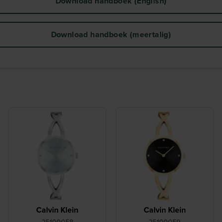
Download handboek (English)
Download handboek (meertalig)
Calvin Klein
Calvin Klein
25100058
25100059