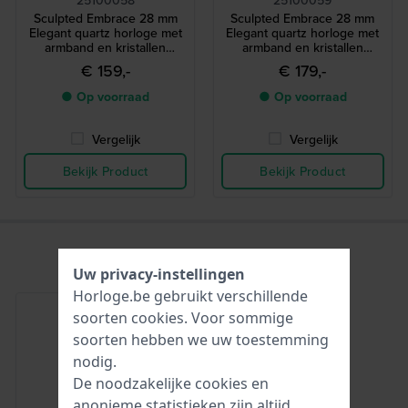
Sculpted Embrace 28 mm
Sculpted Embrace 28 mm
Elegant quartz horloge met
Elegant quartz horloge met
armband en kristallen
armband en kristallen
indexen
indexen
€ 159,-
€ 179,-
● Op voorraad
● Op voorraad
Vergelijk
Vergelijk
Bekijk Product
Bekijk Product
Uw privacy-instellingen
Horloge.be gebruikt verschillende
soorten
cookies
. Voor sommige
soorten hebben we uw toestemming
nodig.
De noodzakelijke cookies en
anonieme statistieken zijn altijd