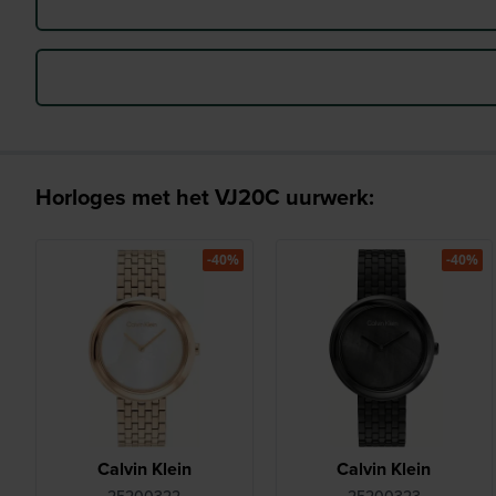
Horloges met het VJ20C uurwerk:
-40%
-40%
Calvin Klein
Calvin Klein
25200322
25200323