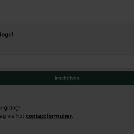
loge!
Inschrijven
u graag!
ag via het
contactformulier
.