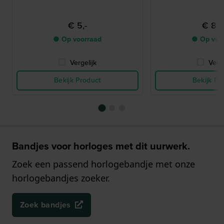
€ 5,-
€ 8,
● Op voorraad
● Op voo
Vergelijk
Verge
Bekijk Product
Bekijk Pr
Bandjes voor horloges met dit uurwerk.
Zoek een passend horlogebandje met onze
horlogebandjes zoeker.
Zoek bandjes