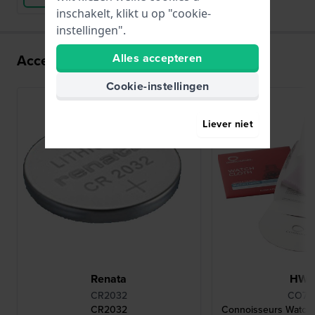
inschakelt, klikt u op "cookie-
instellingen".
Alles accepteren
Accessoires voor het IS-3A uurwerk:
Cookie-instellingen
Liever niet
Renata
HW
CR2032
CO78
CR2032
Connoisseurs Watch