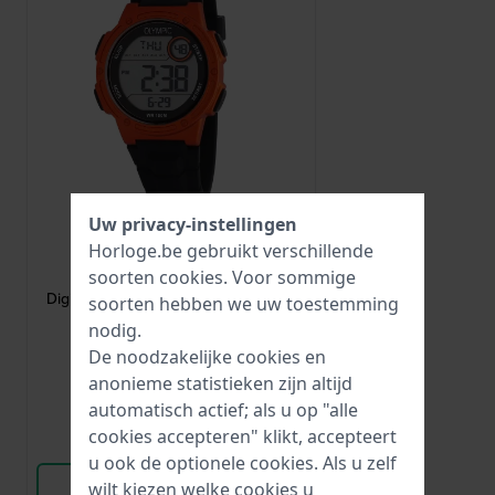
Uw privacy-instellingen
Olympic
Horloge.be gebruikt verschillende
soorten
cookies
. Voor sommige
OL45HKR018
Digital 40 mm Digitaal kinderhorloge
soorten hebben we uw toestemming
nodig.
De noodzakelijke cookies en
€ 39,95
anonieme statistieken zijn altijd
● Op voorraad
automatisch actief; als u op "alle
cookies accepteren" klikt, accepteert
Vergelijk
u ook de optionele cookies. Als u zelf
Bekijk Product
wilt kiezen welke cookies u