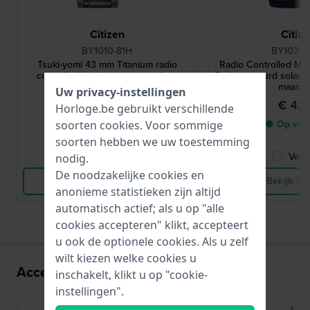
Citizen
Citiz
BY1010-81H
BY1030-
Tsuki-yomi 43 mm Titanium radio
Radio Controlled M
controlled horloge met maanfase
Radiogestuurd solar q
maanfa
Uw privacy-instellingen
€ 695,-
€ 429
Horloge.be gebruikt verschillende
● Op voorraad
● Op voo
soorten
cookies
. Voor sommige
soorten hebben we uw toestemming
Vergelijk
Verge
nodig.
De noodzakelijke cookies en
Bekijk Product
Bekijk Pr
anonieme statistieken zijn altijd
automatisch actief; als u op "alle
cookies accepteren" klikt, accepteert
u ook de optionele cookies. Als u zelf
wilt kiezen welke cookies u
Accessoires voor het H874 uurwerk:
inschakelt, klikt u op "cookie-
instellingen".