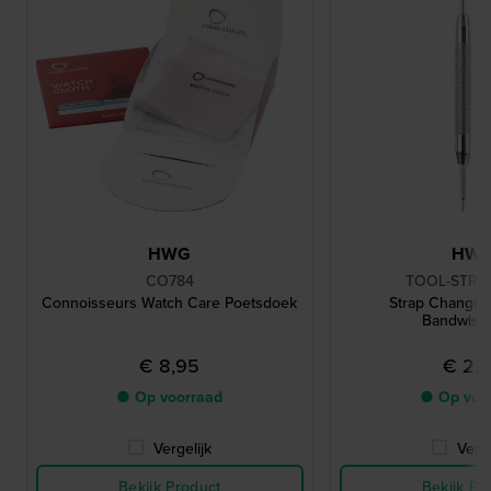
HWG
HW
CO784
TOOL-STRC
Connoisseurs Watch Care Poetsdoek
Strap Changin
Bandwisse
€ 8,95
€ 2,
● Op voorraad
● Op voo
Vergelijk
Verge
Bekijk Product
Bekijk Pr