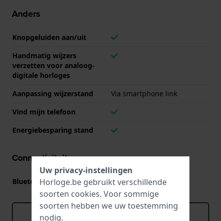
Anders
Knopgeluiden aan/uit
Handmatig wijzers
verzetten voor analoog-
digitale horloges
Aanpassing wijzerstand
Via smartphone link
Vind mijn telefoon
Energiebesparing stand
Connectiviteit
Uw privacy-instellingen
Horloge.be gebruikt verschillende
Bluetooth
soorten
cookies
. Voor sommige
soorten hebben we uw toestemming
Download handboek (English)
nodig.