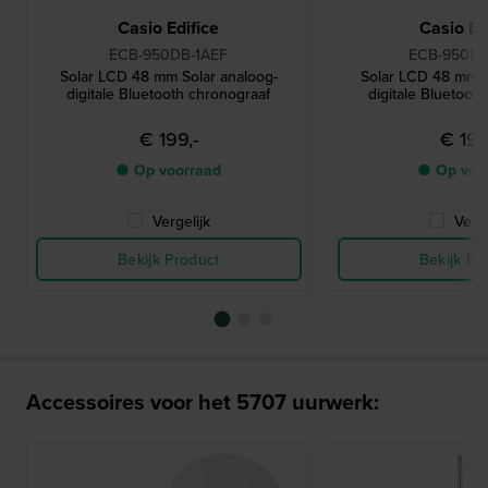
Casio Edifice
Casio Ed
ECB-950DB-1AEF
ECB-950DB
Solar LCD 48 mm Solar analoog-
Solar LCD 48 mm S
digitale Bluetooth chronograaf
digitale Bluetoot
€ 199,-
€ 199
● Op voorraad
● Op voo
Vergelijk
Verge
Bekijk Product
Bekijk Pr
Accessoires voor het 5707 uurwerk: