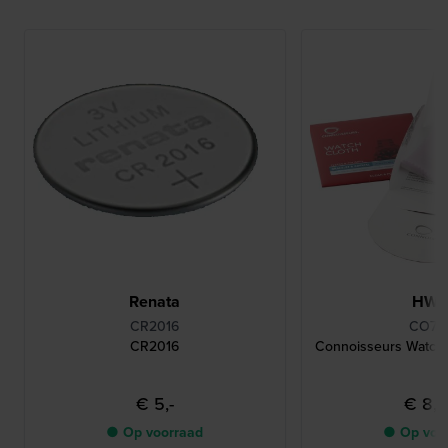
Renata
HW
CR2016
CO78
CR2016
Connoisseurs Watch
€ 5,-
€ 8,
● Op voorraad
● Op voo