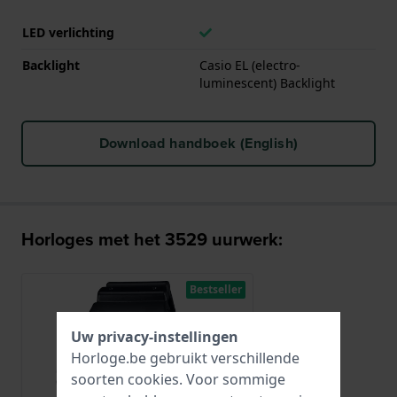
LED verlichting
Backlight
Casio EL (electro-
luminescent) Backlight
Download handboek (English)
Horloges met het 3529 uurwerk:
Bestseller
Uw privacy-instellingen
Horloge.be gebruikt verschillende
soorten
cookies
. Voor sommige