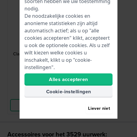
soorten hebben we uw toestemming
nodig.
De noodzakelijke cookies en
anonieme statistieken zijn altijd
automatisch actief; als u op "alle
cookies accepteren" klikt, accepteert
G-Shock
u ook de optionele cookies. Als u zelf
DW-6900U-1ER
wilt kiezen welke cookies u
Classic LED 50 mm Schokbestendig
digitaal horloge
inschakelt, klikt u op "cookie-
instellingen".
€ 99,90
Alles accepteren
● Op voorraad
Cookie-instellingen
Vergelijk
Bekijk Product
Liever niet
Accessoires voor het 3529 uurwerk: