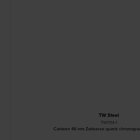
TW Steel
TW1114-1
Canteen 46 mm Zwitserse quartz chronogra