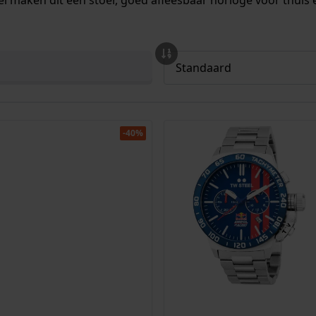
el maken dit een stoer, goed afleesbaar horloge voor thuis é
-40%