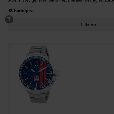
stoere, stevige leren band met metalen beslag en stiks
18
horloges
Filteren