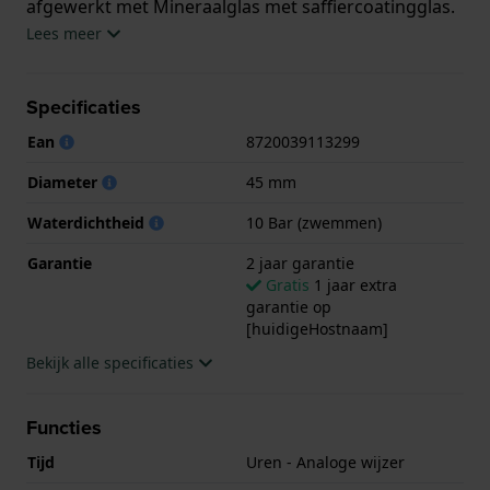
afgewerkt met Mineraalglas met saffiercoatingglas.
Lees meer
Het horloge is 10ATM. Dit betekent dat het horloge
geschikt is om mee te zwemmen. Verder wordt het
Specificaties
horloge geleverd met 2 jaar garantie.
Ean
8720039113299
.
Diameter
45 mm
Waterdichtheid
10 Bar (zwemmen)
Garantie
2 jaar garantie
Gratis
1 jaar extra
garantie op
[huidigeHostnaam]
Bekijk alle specificaties
Functies
Tijd
Uren - Analoge wijzer