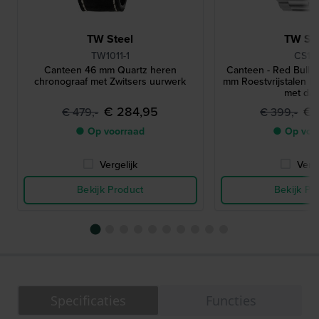
TW Steel
TW Ste
TW1011-1
CS12
Canteen 46 mm Quartz heren
Canteen - Red Bull 
chronograaf met Zwitsers uurwerk
mm Roestvrijstalen h
met da
€ 284,95
€ 
€ 479,-
€ 399,-
● Op voorraad
● Op voo
Vergelijk
Verge
Bekijk Product
Bekijk Pr
Specificaties
Functies