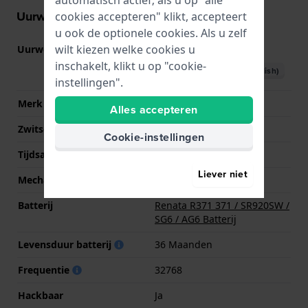
Uurwerk informatie
cookies accepteren" klikt, accepteert
u ook de optionele cookies. Als u zelf
wilt kiezen welke cookies u
Uurwerk nr.
VD57
(
Bekijk specificaties
)
inschakelt, klikt u op "cookie-
Download handboek (English)
instellingen".
Merk uurwerk
Seiko Instruments Inc.
Alles accepteren
Zwitsers uurwerk
Nee
Cookie-instellingen
Tijdsaanduiding
Analoog
Liever niet
Mechanisme
Quartz
Batterij
Renata R371 371 / SR920SW /
SG6 / AG6 Batterij
Levensduur batterij
36 Maanden
Frequentie
32768
Hackbaar
Ja