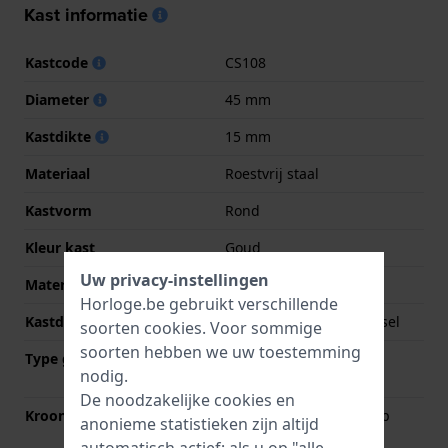
Kast informatie
Kastcode
CS108
Diameter
45 mm
Kastdikte
15 mm
Materiaal
Roestvrij staal
Kastvorm
Rond
Kleur kast
Goud
Uw privacy-instellingen
Materiaal kastdeksel
Roestvrij staal
Horloge.be gebruikt verschillende
Kastdeksel
Geschroefde achterdeksel
soorten
cookies
. Voor sommige
soorten hebben we uw toestemming
Type glas
Mineraalglas met
nodig.
saffiercoating
De noodzakelijke cookies en
Kroon
Kroon met beschermkap
anonieme statistieken zijn altijd
automatisch actief; als u op "alle