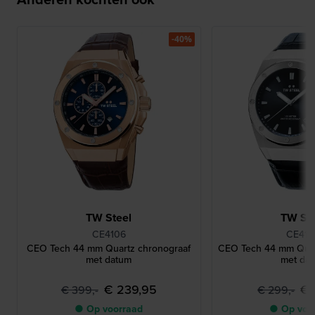
-40%
TW Steel
TW Ste
CE4106
CE410
CEO Tech 44 mm Quartz chronograaf
CEO Tech 44 mm Quar
met datum
met da
€ 239,95
€ 
€ 399,-
€ 299,-
● Op voorraad
● Op voo