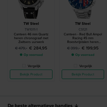
TW Steel
TW Steel
TW1011-1
CS121
Canteen 46 mm Quartz
Canteen - Red Bull Ampol
heren chronograaf met
Racing 45 mm
Zwitsers uurwerk
Roestvrijstalen heren
chronograaf met datum
€ 284,95
€ 199,95
€ 479,-
€ 399,-
● Op voorraad
● Op voorraad
Vergelijk
Vergelijk
Bekijk Product
Bekijk Product
De beste alternatieve bandjes