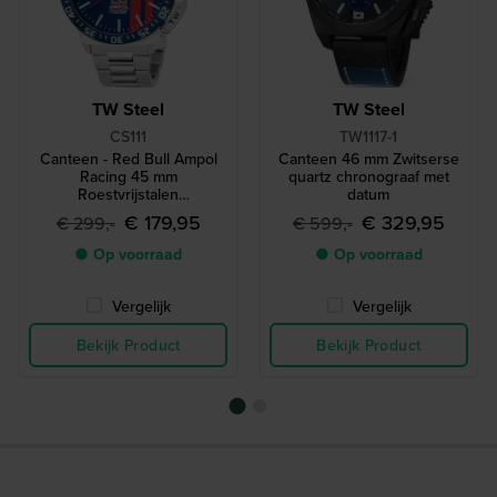
TW Steel
TW Steel
CS111
TW1117-1
Canteen - Red Bull Ampol
Canteen 46 mm Zwitserse
Racing 45 mm
quartz chronograaf met
Roestvrijstalen
datum
herenhorloge
€ 179,95
€ 329,95
€ 299,-
€ 599,-
● Op voorraad
● Op voorraad
Vergelijk
Vergelijk
Bekijk Product
Bekijk Product