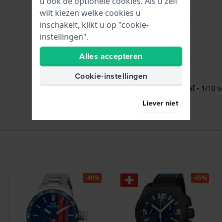
u ook de optionele cookies. Als u zelf
wilt kiezen welke cookies u
inschakelt, klikt u op "cookie-
instellingen".
Uren - Analoge wijzer
Alles accepteren
Datum - Venster
Cookie-instellingen
Stopwatch / Chronograaf - 1/10 
Liever niet
-40%
-45%