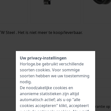
W Steel . Het is niet meer te koop/leverbaar.
Uw privacy-instellingen
Horloge.be gebruikt verschillende
soorten
cookies
. Voor sommige
8720039112803
soorten hebben we uw toestemming
nodig.
45 mm
De noodzakelijke cookies en
10 Bar (zwemmen)
anonieme statistieken zijn altijd
automatisch actief; als u op "alle
2 jaar garantie
cookies accepteren" klikt, accepteert
Gratis
1 jaar extra garantie o