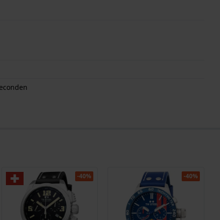
seconden
-40%
-40%