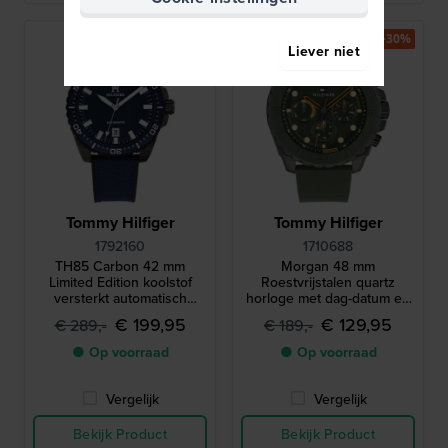
Gelimiteerd
-30%
Liever niet
-30%
Tommy Hilfiger
Tommy Hilfiger
1792160
1710688
TH85 Carbon 42 mm
Morgan 48 mm
Limited Edition koolstof
Roestvrijstalen quartz
versterkt automatisch
horloge met dag-datum en
duikerstijl horloge
24-uurs wijzerplaat
€ 199,95
€ 129,95
€ 289,-
€ 189,-
● Op voorraad
● Op voorraad
Vergelijk
Vergelijk
Bekijk Product
Bekijk Product