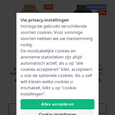
-30%
Gelimiteerd
-30%
Uw privacy-instellingen
Horloge.be gebruikt verschillende
soorten
cookies
. Voor sommige
soorten hebben we uw toestemming
nodig.
De noodzakelijke cookies en
Tommy Hilfiger
Tommy Hilfiger
anonieme statistieken zijn altijd
1782769
1792161
automatisch actief; als u op "alle
Camille 38 mm
TH85 Carbon 42 mm
cookies accepteren" klikt, accepteert
Roestvrijstalen quartz
Limited Edition koolstof
horloge met dag-datum en
versterkt automatisch
u ook de optionele cookies. Als u zelf
24-uurs wijzerplaat
duikerstijl horloge
€ 124,95
€ 199,95
€ 179,-
€ 289,-
wilt kiezen welke cookies u
● Op voorraad
● Op voorraad
inschakelt, klikt u op "cookie-
instellingen".
Vergelijk
Vergelijk
Alles accepteren
Bekijk Product
Bekijk Product
Cookie-instellingen