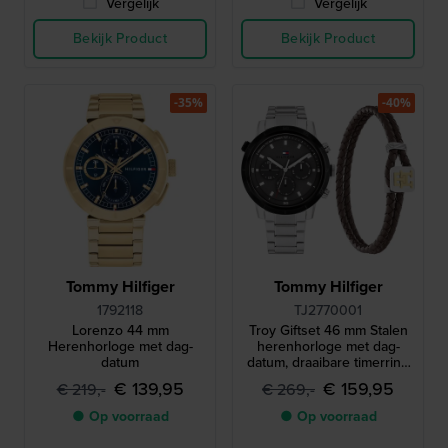
Vergelijk
Vergelijk
Bekijk Product
Bekijk Product
-35%
-40%
Tommy Hilfiger
Tommy Hilfiger
1792118
TJ2770001
Lorenzo 44 mm
Troy Giftset 46 mm Stalen
Herenhorloge met dag-
herenhorloge met dag-
datum
datum, draaibare timerring
en leren armband
€ 139,95
€ 159,95
€ 219,-
€ 269,-
● Op voorraad
● Op voorraad