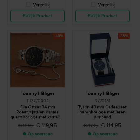
Vergelijk
Vergelijk
Bekijk Product
Bekijk Product
-40%
-35%
Tommy Hilfiger
Tommy Hilfiger
TJ2770004
2770161
Ella Giftset 34 mm
Tyson 43 mm Cadeauset:
Roestvrijstalen dames
herenhorloge met leren
quartzhorloge met kristallen
armband
indexen en gratis armband
€ 119,95
€ 114,95
€ 199,-
€ 179,-
● Op voorraad
● Op voorraad