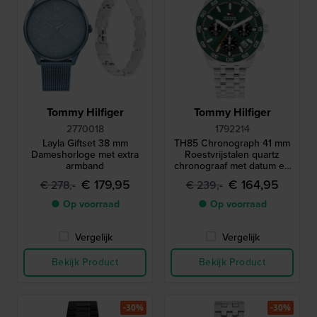
Tommy Hilfiger
Tommy Hilfiger
2770018
1792214
Layla Giftset 38 mm
TH85 Chronograph 41 mm
Dameshorloge met extra
Roestvrijstalen quartz
armband
chronograaf met datum en
24-uurs wijzerplaat
€ 179,95
€ 164,95
€ 278,-
€ 239,-
● Op voorraad
● Op voorraad
Vergelijk
Vergelijk
Bekijk Product
Bekijk Product
-30%
-30%