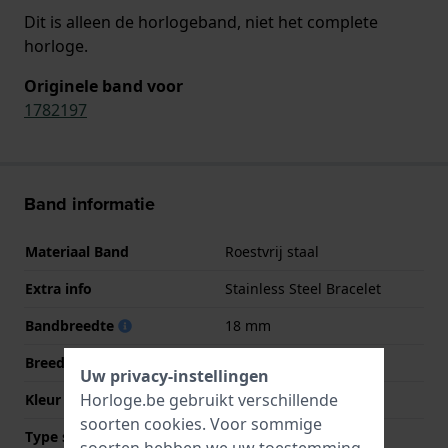
Dit is alleen de horlogeband, niet het complete
horloge.
Originele band voor
1782197
Band informatie
Materiaal Band
Roestvrij staal
Extra info
Stainless Steel Bracelet
Bandbreedte
18 mm
Breedte bandaanzet
18 mm
Uw privacy-instellingen
Horloge.be gebruikt verschillende
Kleur Band
Roségoud
soorten
cookies
. Voor sommige
Type sluiting
Vouwsluiting met
soorten hebben we uw toestemming