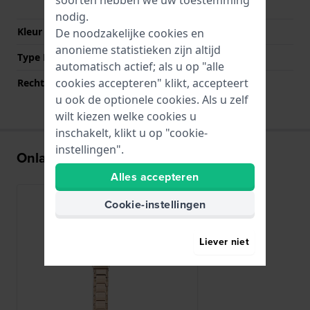
drukknoppen
nodig.
Kleur sluiting
Roségoud
De noodzakelijke cookies en
anonieme statistieken zijn altijd
Type Bevestiging
Bandpennen
automatisch actief; als u op "alle
cookies accepteren" klikt, accepteert
Rechte aanzet
Nee
u ook de optionele cookies. Als u zelf
wilt kiezen welke cookies u
inschakelt, klikt u op "cookie-
instellingen".
Onlangs bekeken
Alles accepteren
Cookie-instellingen
Liever niet