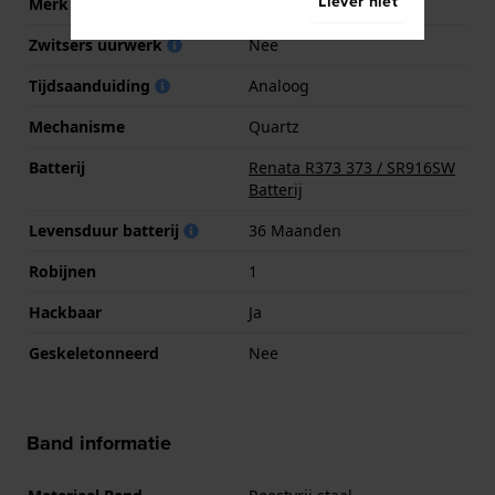
Liever niet
Merk uurwerk
Seiko Instruments Inc.
Zwitsers uurwerk
Nee
Tijdsaanduiding
Analoog
Mechanisme
Quartz
Batterij
Renata R373 373 / SR916SW
Batterij
Levensduur batterij
36 Maanden
Robijnen
1
Hackbaar
Ja
Geskeletonneerd
Nee
Band informatie