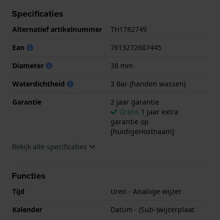
spatwaterdicht is.. Verder wordt het horloge
Specificaties
geleverd met 2 jaar garantie.
Alternatief artikelnummer
TH1782749
.
Ean
7613272607445
Diameter
38 mm
Waterdichtheid
3 Bar (handen wassen)
Garantie
2 jaar garantie
Gratis
1 jaar extra
garantie op
[huidigeHostnaam]
Bekijk alle specificaties
Functies
Tijd
Uren - Analoge wijzer
Kalender
Datum - (Sub-)wijzerplaat