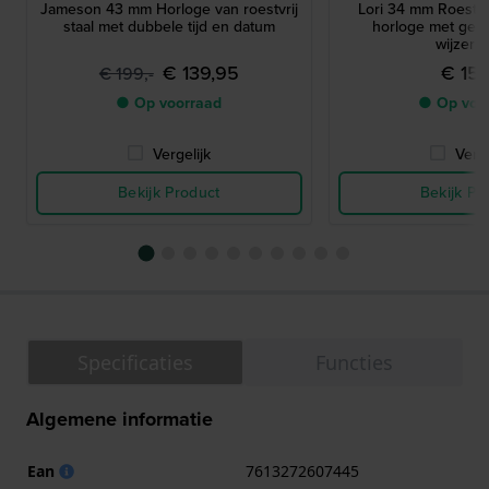
Jameson 43 mm Horloge van roestvrij
Lori 34 mm Roestvri
staal met dubbele tijd en datum
horloge met ges
wijzerpl
€ 139,95
€ 159
€ 199,-
● Op voorraad
● Op voo
Vergelijk
Verge
Bekijk Product
Bekijk Pr
Specificaties
Functies
Algemene informatie
Ean
7613272607445