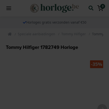
0
Horloges gratis verzonden vanaf €50
Speciale aanbiedingen
Tommy Hilfiger
Tommy Hil
Tommy Hilfiger 1782749 Horloge
-35%