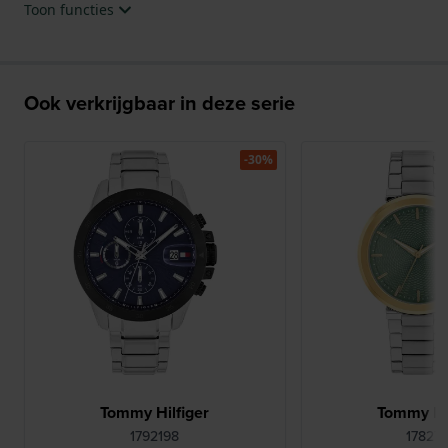
Toon functies
Ook verkrijgbaar in deze serie
-30%
Tommy Hilfiger
Tommy Hil
1792198
17827