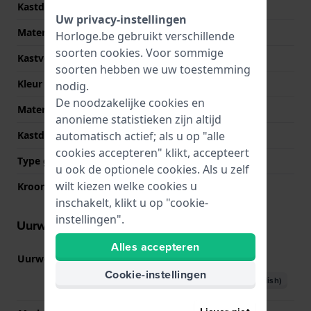
Kastdikte
9.5 mm
Uw privacy-instellingen
Materiaal
Roestvrij staal
Horloge.be gebruikt verschillende
soorten
cookies
. Voor sommige
Kastvorm
Rond
soorten hebben we uw toestemming
Kleur kast
Zilver
nodig.
De noodzakelijke cookies en
Materiaal kastdeksel
Roestvrij staal
anonieme statistieken zijn altijd
automatisch actief; als u op "alle
Kastdeksel
Klikkast
cookies accepteren" klikt, accepteert
Type glas
Mineraal
u ook de optionele cookies. Als u zelf
wilt kiezen welke cookies u
Kroon
Trek kroon
inschakelt, klikt u op "cookie-
instellingen".
Uurwerk informatie
Alles accepteren
Uurwerk nr.
VX3J
(
Bekijk specificaties
)
Cookie-instellingen
Download handboek (English)