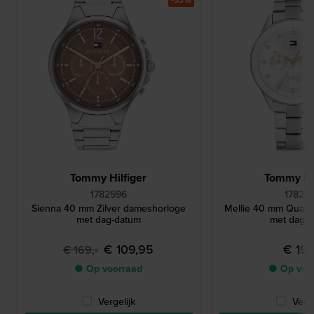
Tommy Hilfiger
Tommy Hil
1782596
17827
Sienna 40 mm Zilver dameshorloge
Mellie 40 mm Quart
met dag-datum
met dag-
€ 109,95
€ 199
€ 169,-
● Op voorraad
● Op voo
Vergelijk
Verge