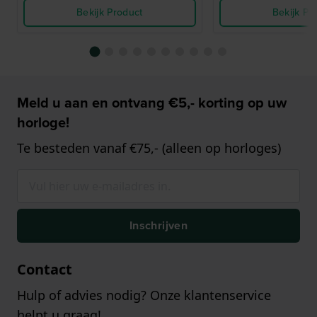
Bekijk Product
Bekijk Pr
Meld u aan en ontvang €5,- korting op uw
horloge!
Te besteden vanaf €75,- (alleen op horloges)
Inschrijven
Contact
Hulp of advies nodig? Onze klantenservice
helpt u graag!