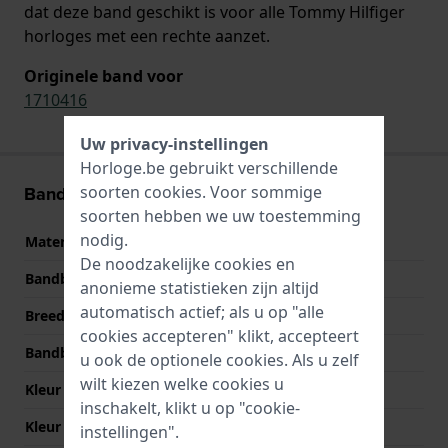
dat deze band geschikt is voor alle Tommy Hilfiger
horloges met een rechte aanzet.
Originele band voor
1710416
Uw privacy-instellingen
Horloge.be gebruikt verschillende
soorten
cookies
. Voor sommige
Band informatie
soorten hebben we uw toestemming
nodig.
Materiaal Band
Leer
De noodzakelijke cookies en
Bandbreedte
22 mm
anonieme statistieken zijn altijd
automatisch actief; als u op "alle
Breedte bandaanzet
22 mm
cookies accepteren" klikt, accepteert
Bandbreedte bij sluiting
20 mm
u ook de optionele cookies. Als u zelf
wilt kiezen welke cookies u
Kleur Band
Bruin
inschakelt, klikt u op "cookie-
Kleur stiksel
Bruin
instellingen".