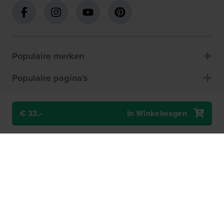
Populaire merken
Populaire pagina's
Klantenservice
€ 33,-
In Winkelwagen
Over ons
Winkels