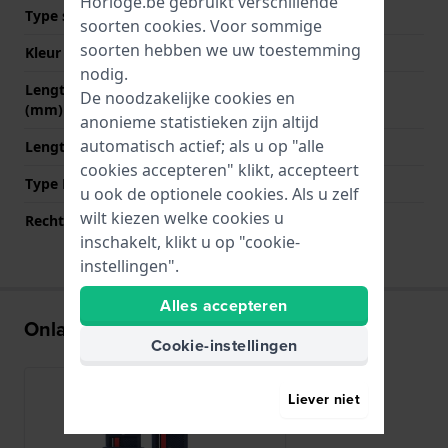
Horloge.be gebruikt verschillende
Type sluiting
Gesp
soorten
cookies
. Voor sommige
soorten hebben we uw toestemming
Kleur sluiting
Zilver
nodig.
Lengte band op 12 uur
75 mm
De noodzakelijke cookies en
(mm)
anonieme statistieken zijn altijd
automatisch actief; als u op "alle
Lengte band op 6 uur (mm)
120 mm
cookies accepteren" klikt, accepteert
Type Bevestiging
Bandpennen
u ook de optionele cookies. Als u zelf
wilt kiezen welke cookies u
Rechte aanzet
Ja
inschakelt, klikt u op "cookie-
instellingen".
Alles accepteren
Onlangs bekeken
Cookie-instellingen
Liever niet