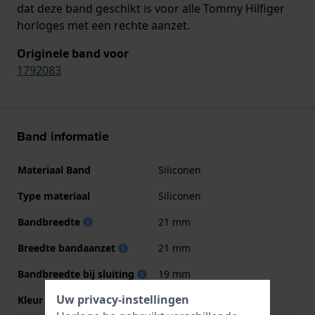
dat deze band geschikt is voor alle Tommy Hilfiger
horloges met een rechte aanzet.
Originele band voor
1792083
Band informatie
Materiaal Band
Siliconen
Type materiaal
Siliconen
Bandbreedte
21 mm
Breedte bandaanzet
21 mm
Bandbreedte bij sluiting
19 mm
Uw privacy-instellingen
Kleur Band
Blauw