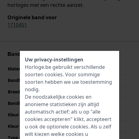
horloges met een rechte aanzet.
Originele band voor
1710451
Band informatie
Uw privacy-instellingen
Horloge.be gebruikt verschillende
Materiaal Band
Leer
soorten
cookies
. Voor sommige
Bandbreedte
22 mm
soorten hebben we uw toestemming
nodig.
Breedte bandaanzet
22 mm
De noodzakelijke cookies en
Bandbreedte bij sluiting
20 mm
anonieme statistieken zijn altijd
automatisch actief; als u op "alle
Kleur Band
Blauw
cookies accepteren" klikt, accepteert
Kleur stiksel
Blauw
u ook de optionele cookies. Als u zelf
wilt kiezen welke cookies u
Type sluiting
Gesp