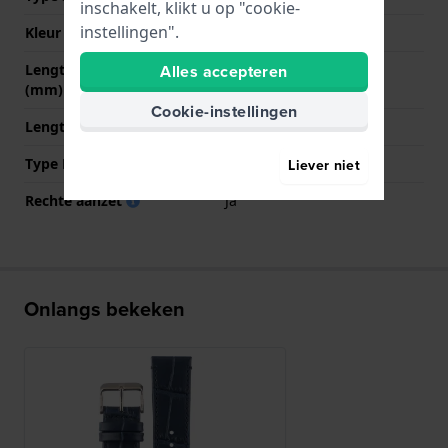
inschakelt, klikt u op "cookie-
instellingen".
Kleur sluiting
Roségoud
Lengte band op 12 uur
75 mm
Alles accepteren
(mm)
Cookie-instellingen
Lengte band op 6 uur (mm)
125 mm
Type Bevestiging
Bandpennen
Liever niet
Rechte aanzet
Ja
Onlangs bekeken