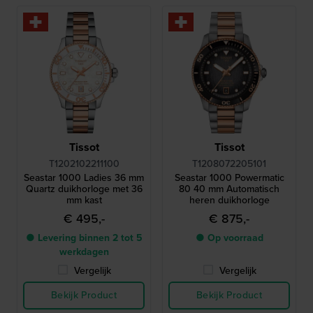
Tissot
Tissot
T1202102211100
T1208072205101
Seastar 1000 Ladies 36 mm
Seastar 1000 Powermatic
Quartz duikhorloge met 36
80 40 mm Automatisch
mm kast
heren duikhorloge
€ 495,-
€ 875,-
● Levering binnen 2 tot 5
● Op voorraad
werkdagen
Vergelijk
Vergelijk
Bekijk Product
Bekijk Product