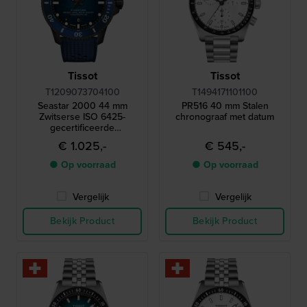
Tissot
Tissot
T1209073704100
T1494171101100
Seastar 2000 44 mm
PR516 40 mm Stalen
Zwitserse ISO 6425-
chronograaf met datum
gecertificeerde
automatische duiker met
€ 1.025,-
€ 545,-
drukventiel en keramische
lunette
● Op voorraad
● Op voorraad
Vergelijk
Vergelijk
Bekijk Product
Bekijk Product