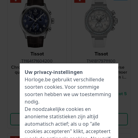
Tissot
Tissot
T1164171604200
T1418179711100
Chrono L 42 mm Zwitserse
T-Race 38 mm Zwitserse
Uw privacy-instellingen
quartz chronograaf met
chronograaf met parelmoer
datum
wijzerplaat en kristallen in
Horloge.be gebruikt verschillende
lunette
€ 395,-
€ 745,-
soorten
cookies
. Voor sommige
● Op voorraad
● Levering binnen 2 tot 5
soorten hebben we uw toestemming
werkdagen
nodig.
Vergelijk
Vergelijk
De noodzakelijke cookies en
anonieme statistieken zijn altijd
Bekijk Product
Bekijk Product
automatisch actief; als u op "alle
cookies accepteren" klikt, accepteert