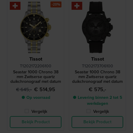
-20%
Tissot
Tissot
T1202172206100
T1202173706100
Seastar 1000 Chrono 38
Seastar 1000 Chrono 38
mm Zwitserse quartz
mm Zwitserse quartz
duikchronograaf met datum
duikchronograaf met datum
€ 514,95
€ 575,-
€ 645,-
● Op voorraad
● Levering binnen 2 tot 5
werkdagen
Vergelijk
Vergelijk
Bekijk Product
Bekijk Product