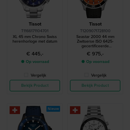
Tissot
Tissot
T1166171104701
T1209071728100
XL 45 mm Chrono Swiss
Seastar 2000 44 mm
herenhorloge met datum
Zwitserse ISO 6425-
gecertificeerde
automatische duiker met
€ 445,-
€ 975,-
drukventiel en keramische
lunette
● Op voorraad
● Op voorraad
Vergelijk
Vergelijk
Bekijk Product
Bekijk Product
Nieuw