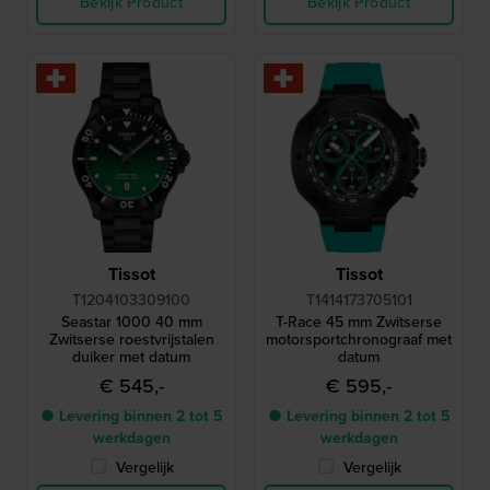
Bekijk Product
Bekijk Product
Tissot
Tissot
T1204103309100
T1414173705101
Seastar 1000 40 mm
T-Race 45 mm Zwitserse
Zwitserse roestvrijstalen
motorsportchronograaf met
duiker met datum
datum
€ 545,-
€ 595,-
● Levering binnen 2 tot 5
● Levering binnen 2 tot 5
werkdagen
werkdagen
Vergelijk
Vergelijk