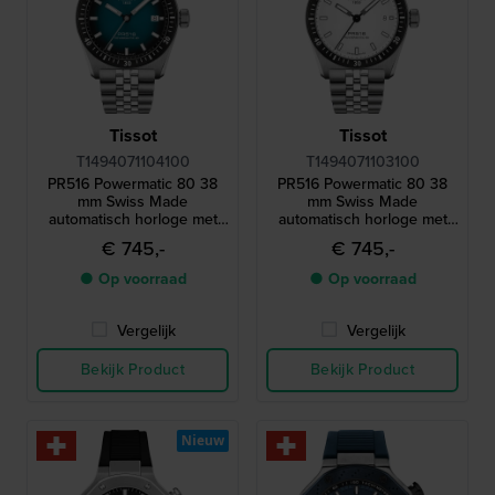
Tissot
Tissot
T1494071104100
T1494071103100
PR516 Powermatic 80 38
PR516 Powermatic 80 38
mm Swiss Made
mm Swiss Made
automatisch horloge met
automatisch horloge met
datum
datum
€ 745,-
€ 745,-
● Op voorraad
● Op voorraad
Vergelijk
Vergelijk
Bekijk Product
Bekijk Product
Nieuw