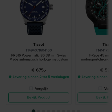
Tissot
Tisso
T1494071604100
T14141737
PR516 Powermatic 80 38 mm Swiss
T-Race 45 mm 
Made automatisch horloge met datum
motorsportchronog
€ 675,-
€ 595
● Levering binnen 2 tot 5 werkdagen
● Levering binnen 2
Vergelijk
Verge
Bekijk Product
Bekijk Pr