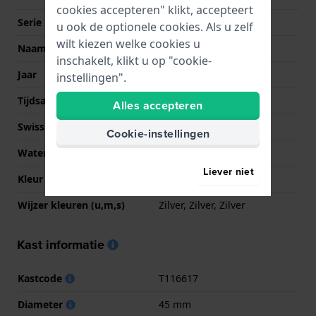
cookies accepteren" klikt, accepteert
Serie
T-Sport
u ook de optionele cookies. Als u zelf
wilt kiezen welke cookies u
Naam
XL
inschakelt, klikt u op "cookie-
Jaar
2018 Lente/Zomer
instellingen".
Tijdsaanduiding
Analoog
Alles accepteren
Swiss Made
Ja
Cookie-instellingen
Waterdichtheid
10 Bar (zwemmen)
Liever niet
Kleur Wijzerplaat
Grijs
Wijzer kleuren (u,m,s)
Zilver, Zilver, Zilver
Kast informatie
Kastcode
T116617
Diameter
45 mm