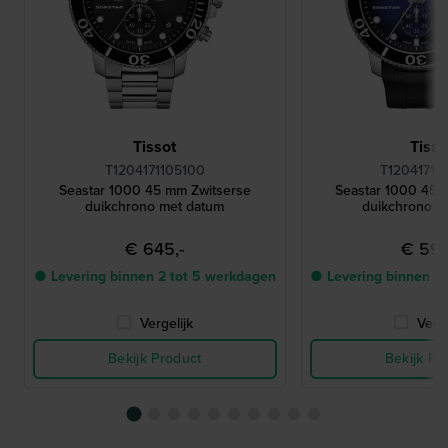
Tissot
Tisso
T1204171105100
T12041717
Seastar 1000 45 mm Zwitserse
Seastar 1000 45 
duikchrono met datum
duikchrono m
€ 645,-
€ 595
● Levering binnen 2 tot 5 werkdagen
● Levering binnen 2
Vergelijk
Verge
Bekijk Product
Bekijk Pr