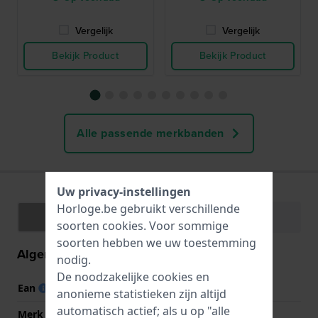
Vergelijk
Vergelijk
Bekijk Product
Bekijk Product
Alle passende merkbanden
Uw privacy-instellingen
Horloge.be gebruikt verschillende
Specificaties
Functies
soorten
cookies
. Voor sommige
soorten hebben we uw toestemming
Algemene informatie
nodig.
De noodzakelijke cookies en
Ean
7611608283134
anonieme statistieken zijn altijd
automatisch actief; als u op "alle
Merk
Tissot