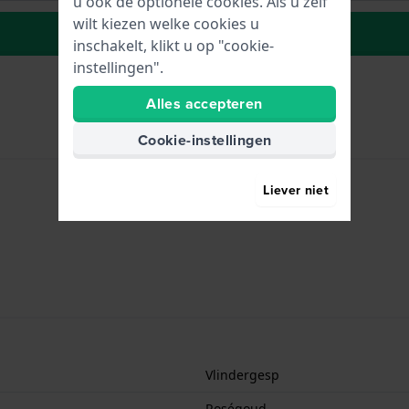
u ook de optionele cookies. Als u zelf
wilt kiezen welke cookies u
Naar wenslijst
inschakelt, klikt u op "cookie-
instellingen".
Alles accepteren
Cookie-instellingen
Liever niet
Vlindergesp
Roségoud