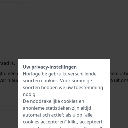
aad is.
Uw privacy-instellingen
ngt u een e-mail zodra we het weer op voorraad hebben. U b
Horloge.be gebruikt verschillende
ver nieuwe voorraad. Het wordt onmiddellijk daarna uit on
soorten
cookies
. Voor sommige
soorten hebben we uw toestemming
nodig.
De noodzakelijke cookies en
anonieme statistieken zijn altijd
automatisch actief; als u op "alle
cookies accepteren" klikt, accepteert