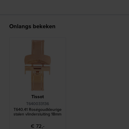
Onlangs bekeken
Tissot
T640033136
T640.41 Roségoudkleurige
stalen vlindersluiting 18mm
€ 72,-