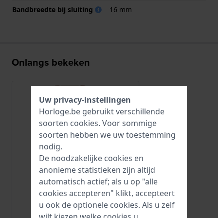
Bandbreedte bij sluiting
16 mm
Onlangs bekeken
Uw privacy-instellingen
Horloge.be gebruikt verschillende
soorten
cookies
. Voor sommige
soorten hebben we uw toestemming
nodig.
De noodzakelijke cookies en
anonieme statistieken zijn altijd
automatisch actief; als u op "alle
cookies accepteren" klikt, accepteert
u ook de optionele cookies. Als u zelf
Tissot
wilt kiezen welke cookies u