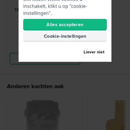
T640029818
inschakelt, klikt u op "cookie-
T640.37 Roségoudkleurige stalen
instellingen".
vlindersluiting 16mm
Alles accepteren
€ 70,-
● Op voorraad
Cookie-instellingen
Vergelijk
Liever niet
Bekijk Product
Anderen kochten ook