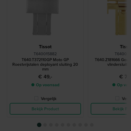
Tissot
Tisso
T640015882
T640015
T640.T372110GP Moto GP
T640.Z181666 Goudk
Roestvrijstalen deployant sluiting 20
vlindersluiti
mm
€ 49,-
€ 70,
● Op voorraad
● Op voo
Vergelijk
Verge
Bekijk Product
Bekijk Pr