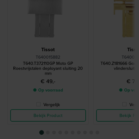
Tissot
Tisso
T640015882
T640015
T640.T372110GP Moto GP
T640.Z181666 Goudk
Roestvrijstalen deployant sluiting 20
vlindersluiti
mm
€ 49,-
€ 70,
● Op voorraad
● Op voo
Vergelijk
Verge
Bekijk Product
Bekijk Pr