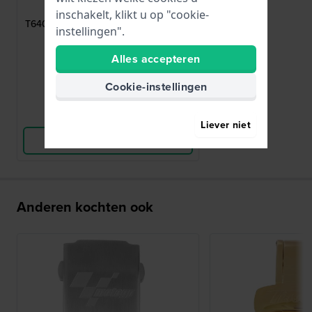
T640027104
inschakelt, klikt u op "cookie-
T640.22 Roestvrijstalen vlindersluiting
instellingen".
18 mm
Alles accepteren
€ 97,-
● Nog 1 op voorraad
Cookie-instellingen
Vergelijk
Liever niet
Bekijk Product
Anderen kochten ook