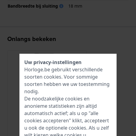
Bandbreedte bij sluiting
18 mm
Onlangs bekeken
Uw privacy-instellingen
Horloge.be gebruikt verschillende
soorten
cookies
. Voor sommige
soorten hebben we uw toestemming
nodig.
De noodzakelijke cookies en
anonieme statistieken zijn altijd
automatisch actief; als u op "alle
cookies accepteren" klikt, accepteert
u ook de optionele cookies. Als u zelf
Tissot
wilt kiezen welke cookies u