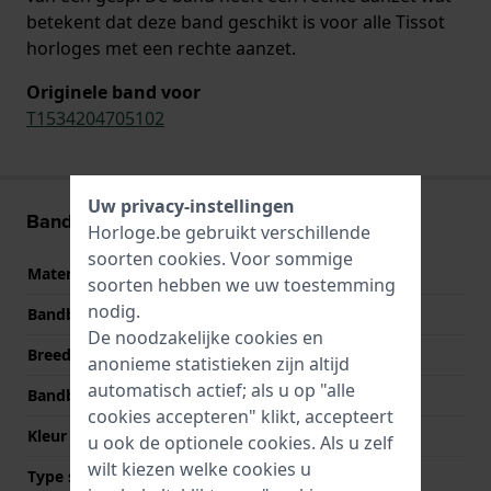
betekent dat deze band geschikt is voor alle Tissot
horloges met een rechte aanzet.
Originele band voor
T1534204705102
Uw privacy-instellingen
Band informatie
Horloge.be gebruikt verschillende
soorten
cookies
. Voor sommige
Materiaal Band
Siliconen
soorten hebben we uw toestemming
nodig.
Bandbreedte
21 mm
De noodzakelijke cookies en
Breedte bandaanzet
21 mm
anonieme statistieken zijn altijd
automatisch actief; als u op "alle
Bandbreedte bij sluiting
18 mm
cookies accepteren" klikt, accepteert
Kleur Band
Oranje
u ook de optionele cookies. Als u zelf
wilt kiezen welke cookies u
Type sluiting
Gesp