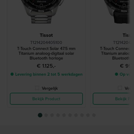
Tissot
Tisso
T1214204405100
T12142047
T-Touch Connect Solar 47.5 mm
T-Touch Connect 
Titanium analoog-digitaal solar
Titanium analoog-d
Bluetooth horloge
Bluetooth h
€ 1.125,-
€ 995
● Levering binnen 2 tot 5 werkdagen
● Op voo
Vergelijk
Verge
Bekijk Product
Bekijk Pr