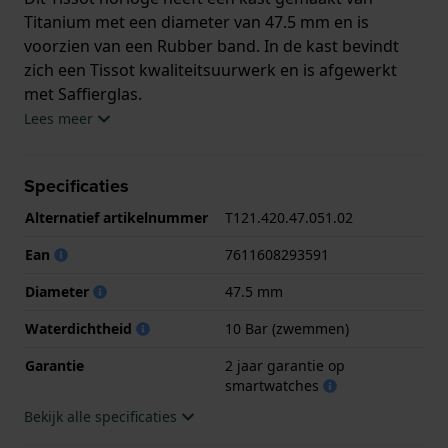
Titanium met een diameter van 47.5 mm en is
voorzien van een Rubber band. In de kast bevindt
zich een Tissot kwaliteitsuurwerk en is afgewerkt
met Saffierglas.
Lees meer
Het horloge is 10ATM. Dit betekent dat het horloge
geschikt is om mee te zwemmen. Verder wordt het
Specificaties
horloge geleverd met
Alternatief artikelnummer
T121.420.47.051.02
2 jaar garantie op smartwatches
Ean
7611608293591
.
Diameter
47.5 mm
.
Waterdichtheid
10 Bar (zwemmen)
Garantie
2 jaar garantie op
smartwatches
Bekijk alle specificaties