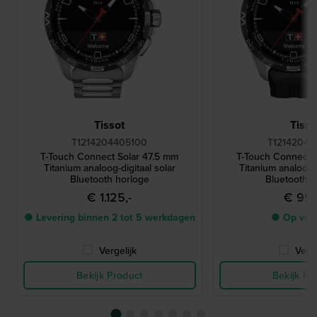
Tissot
Tisso
T1214204405100
T12142047
T-Touch Connect Solar 47.5 mm
T-Touch Connect 
Titanium analoog-digitaal solar
Titanium analoog-d
Bluetooth horloge
Bluetooth h
€ 1.125,-
€ 995
● Levering binnen 2 tot 5 werkdagen
● Op voo
Vergelijk
Verge
Bekijk Product
Bekijk Pr