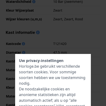
Waterdichtheid
10 Bar (zwemmen)
Kleur Wijzerplaat
Zwart
Wijzer kleuren (u,m,s)
Zwart, Zwart, Rood
Kast informatie
Kastcode
T121420
Diameter
47.5 mm
Uw privacy-instellingen
Kastdikte
15.3 mm
Horloge.be gebruikt verschillende
Materiaal
Titanium
soorten
cookies
. Voor sommige
soorten hebben we uw toestemming
Kastvorm
Rond
nodig.
Kleur kast
Roségoud
De noodzakelijke cookies en
anonieme statistieken zijn altijd
Materiaal kastdeksel
Titanium
automatisch actief; als u op "alle
Kastdeksel
Gedicht met schroefjes
cookies accepteren" klikt, accepteert