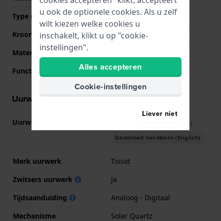
u ook de optionele cookies. Als u zelf
Type glas
Saffier
wilt kiezen welke cookies u
Kroon
Druk kroon
inschakelt, klikt u op "cookie-
instellingen".
Materiaal bezel
Keramiek
Alles accepteren
Functie ring
Kompas
Cookie-instellingen
Uurwerk informatie
Liever niet
Uurwerk nr.
E32.001
(
Bekijk specificaties
)
Download handboek (English)
Merk uurwerk
Tissot
Zwitsers uurwerk
Ja
Tijdsaanduiding
Analoog - Digitaal
Mechanisme
Solar Quartz