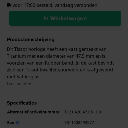
voor 17:00 besteld, vandaag verzonden!
In Winkelwagen
Productomschrijving
Dit Tissot horloge heeft een kast gemaakt van
Titanium met een diameter van 47.5 mm en is
voorzien van een Rubber band. In de kast bevindt
zich een Tissot kwaliteitsuurwerk en is afgewerkt
met Saffierglas.
Lees meer
Het horloge is 10ATM. Dit betekent dat het horloge
geschikt is om mee te zwemmen. Verder wordt het
Specificaties
horloge geleverd met
Alternatief artikelnummer
T121.420.47.051.00
2 jaar garantie op smartwatches
Ean
7611608293577
.