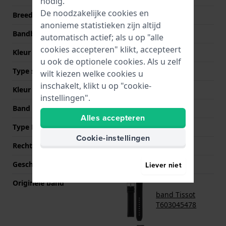
nodig.
De noodzakelijke cookies en
Breedte bandaanzet
23 mm
anonieme statistieken zijn altijd
Bandbreedte bij sluiting
22 mm
automatisch actief; als u op "alle
cookies accepteren" klikt, accepteert
Kleur Band
Zwart
u ook de optionele cookies. Als u zelf
Type sluiting
Gesp
wilt kiezen welke cookies u
inschakelt, klikt u op "cookie-
Kleur sluiting
Zilver
instellingen".
Band op maat gemaakt?
Ja
Alles accepteren
Type Bevestiging
Bandpennen
Cookie-instellingen
Rechte aanzet
Ja
Geschikt voor polsomtrek
150 mm - 220 mm
Liever niet
Originele band
band Tissot
T603045478