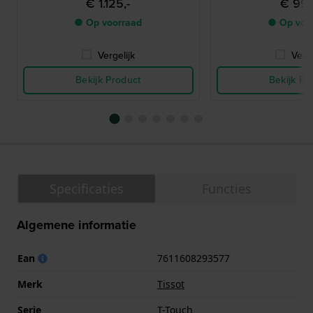
€ 1.125,-
€ 995
● Op voorraad
● Op voo
Vergelijk
Verge
Bekijk Product
Bekijk Pr
Specificaties
Functies
Algemene informatie
Ean
7611608293577
Merk
Tissot
Serie
T-Touch