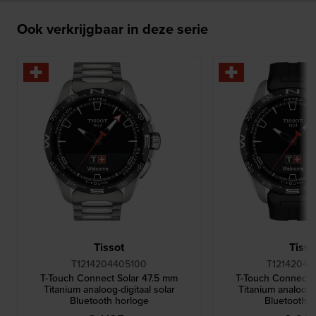
Ook verkrijgbaar in deze serie
Tissot
Tisso
T1214204405100
T12142047
T-Touch Connect Solar 47.5 mm
T-Touch Connect 
Titanium analoog-digitaal solar
Titanium analoog-d
Bluetooth horloge
Bluetooth h