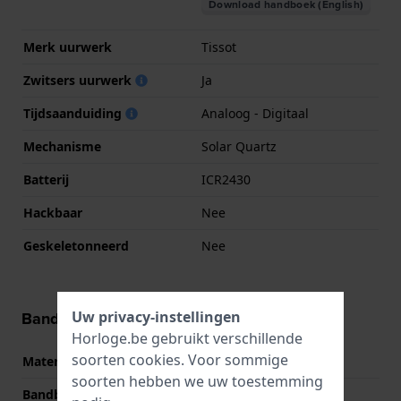
Download handboek (English)
Merk uurwerk
Tissot
Zwitsers uurwerk
Ja
Tijdsaanduiding
Analoog - Digitaal
Mechanisme
Solar Quartz
Batterij
ICR2430
Hackbaar
Nee
Geskeletonneerd
Nee
Uw privacy-instellingen
Band informatie
Horloge.be gebruikt verschillende
soorten
cookies
. Voor sommige
Materiaal Band
Siliconen/Rubber
soorten hebben we uw toestemming
Bandbreedte
23 mm