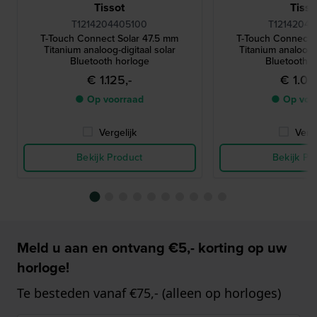
Tissot
Tisso
T1214204405100
T12142047
T-Touch Connect Solar 47.5 mm
T-Touch Connect 
Titanium analoog-digitaal solar
Titanium analoog-d
Bluetooth horloge
Bluetooth h
€ 1.125,-
€ 1.09
● Op voorraad
● Op voo
Vergelijk
Verge
Bekijk Product
Bekijk Pr
Meld u aan en ontvang €5,- korting op uw
horloge!
Te besteden vanaf €75,- (alleen op horloges)