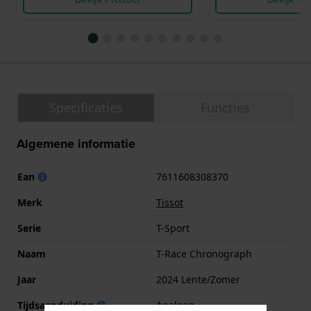
Specificaties
Functies
Algemene informatie
Ean
7611608308370
Merk
Tissot
Serie
T-Sport
Naam
T-Race Chronograph
Jaar
2024 Lente/Zomer
Tijdsaanduiding
Analoog