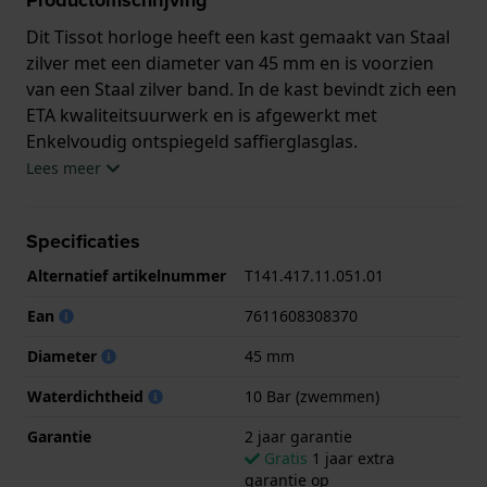
Dit Tissot horloge heeft een kast gemaakt van Staal
zilver met een diameter van 45 mm en is voorzien
van een Staal zilver band. In de kast bevindt zich een
ETA kwaliteitsuurwerk en is afgewerkt met
Enkelvoudig ontspiegeld saffierglasglas.
Lees meer
Het horloge is 10ATM. Dit betekent dat het horloge
geschikt is om mee te zwemmen. Verder wordt het
Specificaties
horloge geleverd met 2 jaar garantie.
Alternatief artikelnummer
T141.417.11.051.01
.
Ean
7611608308370
Diameter
45 mm
Waterdichtheid
10 Bar (zwemmen)
Garantie
2 jaar garantie
Gratis
1 jaar extra
garantie op