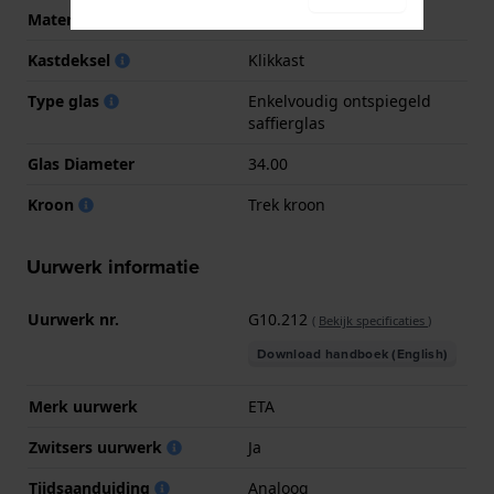
Materiaal kastdeksel
Roestvrij staal
Kastdeksel
Klikkast
Type glas
Enkelvoudig ontspiegeld
saffierglas
Glas Diameter
34.00
Kroon
Trek kroon
Uurwerk informatie
Uurwerk nr.
G10.212
(
Bekijk specificaties
)
Download handboek (English)
Merk uurwerk
ETA
Zwitsers uurwerk
Ja
Tijdsaanduiding
Analoog