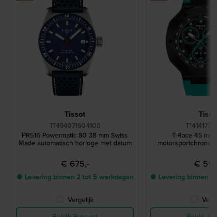
Tissot
Tisso
T1494071604100
T14141737
PR516 Powermatic 80 38 mm Swiss
T-Race 45 mm 
Made automatisch horloge met datum
motorsportchronog
€ 675,-
€ 595
● Levering binnen 2 tot 5 werkdagen
● Levering binnen 2
Vergelijk
Verge
Bekijk Product
Bekijk Pr