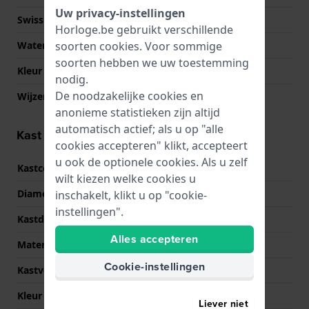
Uw privacy-instellingen
Swiss Made
Ja
Horloge.be gebruikt verschillende
soorten
cookies
. Voor sommige
Waterdichtheid
10 Bar (zwemmen)
soorten hebben we uw toestemming
Kleur Wijzerplaat
Zwart
nodig.
De noodzakelijke cookies en
Wijzer kleuren (u,m,s)
Zilver, Zilver, Zilver
anonieme statistieken zijn altijd
automatisch actief; als u op "alle
Kast informatie
cookies accepteren" klikt, accepteert
u ook de optionele cookies. Als u zelf
Kastcode
T141417
wilt kiezen welke cookies u
Diameter
45 mm
inschakelt, klikt u op "cookie-
instellingen".
Kastdikte
11.8 mm
Alles accepteren
Materiaal
Roestvrij staal
Cookie-instellingen
Kastvorm
Rond
Kleur kast
Zilver
Liever niet