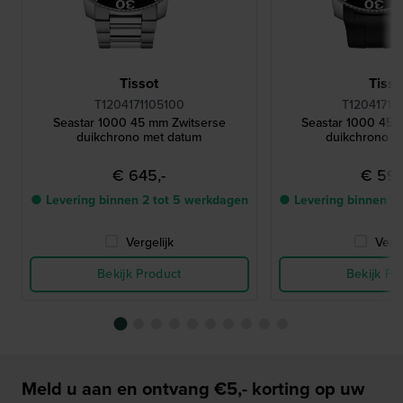
Tissot
Tisso
T1204171105100
T12041717
Seastar 1000 45 mm Zwitserse
Seastar 1000 45 
duikchrono met datum
duikchrono m
€ 645,-
€ 595
● Levering binnen 2 tot 5 werkdagen
● Levering binnen 2
Vergelijk
Verge
Bekijk Product
Bekijk Pr
Meld u aan en ontvang €5,- korting op uw