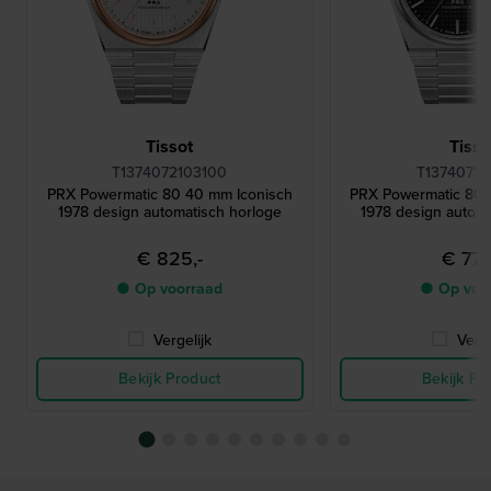
Tissot
Tisso
T1374072103100
T13740711
PRX Powermatic 80 40 mm Iconisch
PRX Powermatic 80 
1978 design automatisch horloge
1978 design automa
€ 825,-
€ 775
● Op voorraad
● Op voo
Vergelijk
Verge
Bekijk Product
Bekijk Pr