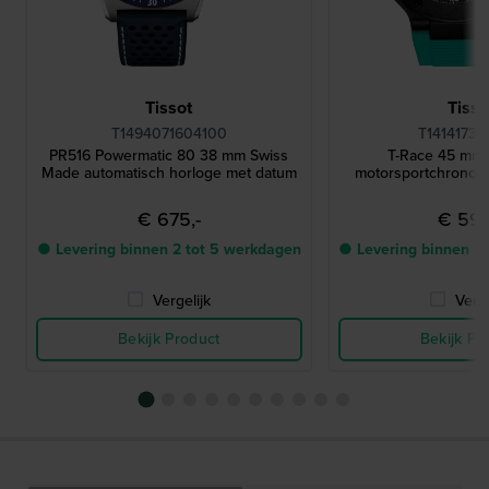
Tissot
Tisso
T1494071604100
T14141737
PR516 Powermatic 80 38 mm Swiss
T-Race 45 mm 
Made automatisch horloge met datum
motorsportchronog
€ 675,-
€ 595
● Levering binnen 2 tot 5 werkdagen
● Levering binnen 2
Vergelijk
Verge
Bekijk Product
Bekijk Pr