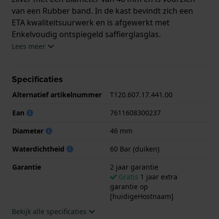
van een Rubber band. In de kast bevindt zich een
ETA kwaliteitsuurwerk en is afgewerkt met
Enkelvoudig ontspiegeld saffierglasglas.
Lees meer
Het horloge is 60ATM. Dit betekent dat het horloge
geschikt is om mee te duiken. Verder wordt het
Specificaties
horloge geleverd met 2 jaar garantie.
Alternatief artikelnummer
T120.607.17.441.00
.
Ean
7611608300237
Diameter
46 mm
Waterdichtheid
60 Bar (duiken)
Garantie
2 jaar garantie
Gratis
1 jaar extra
garantie op
[huidigeHostnaam]
Bekijk alle specificaties