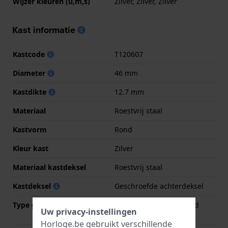
Wijzer kleuren (u,m,s)
Zilver, Zilver, Zilver
Kast informatie
Kastcode
T120607
Diameter
46 mm
Kastdikte
12.7 mm
Materiaal
Roestvrij staal
Kastvorm
Rond
Kleur kast
Zilver
Materiaal kastdeksel
Roestvrij staal
Kastdeksel
Geschroefde achterdeksel
Type glas
Enkelvoudig ontspiegeld
Uw privacy-instellingen
saffierglas
Horloge.be gebruikt verschillende