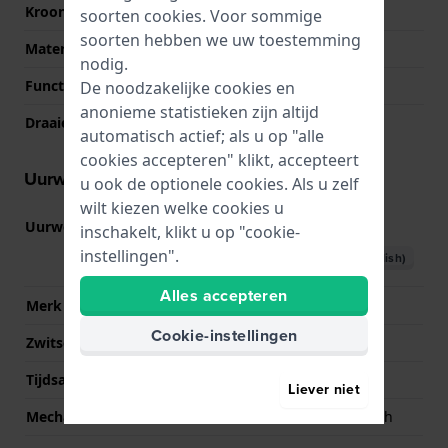
Kroon
Geschroefde kroon
soorten
cookies
. Voor sommige
soorten hebben we uw toestemming
Materiaal bezel
Keramiek
nodig.
Functie ring
Duiken
De noodzakelijke cookies en
anonieme statistieken zijn altijd
Draaiende ring
Eén richting draaibaar
automatisch actief; als u op "alle
cookies accepteren" klikt, accepteert
Uurwerk informatie
u ook de optionele cookies. Als u zelf
wilt kiezen welke cookies u
Uurwerk nr.
80.111
(
Bekijk specificaties
)
inschakelt, klikt u op "cookie-
instellingen".
Download handboek (English)
Alles accepteren
Merk uurwerk
ETA
Cookie-instellingen
Zwitsers uurwerk
Ja
Tijdsaanduiding
Analoog
Liever niet
Mechanisme
Mechanisch automatisch