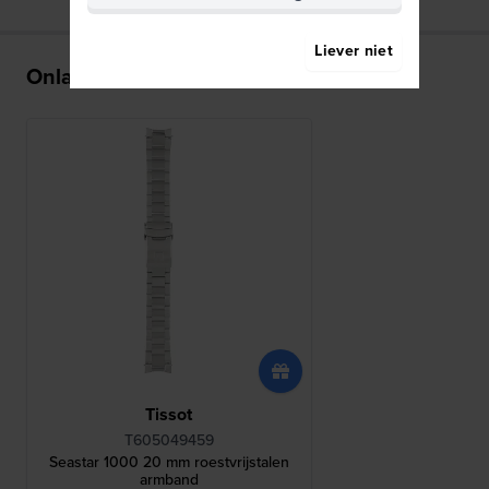
Liever niet
Onlangs bekeken
Tissot
T605049459
Seastar 1000 20 mm roestvrijstalen
armband