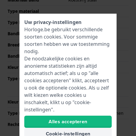
Type materiaal
Uw privacy-instellingen
Type band
Schakelband
Horloge.be gebruikt verschillende
Bandbreedte
20 mm
soorten
cookies
. Voor sommige
soorten hebben we uw toestemming
Breedte bandaanzet
20 mm
nodig.
Bandbreedte bij sluiting
18 mm
De noodzakelijke cookies en
anonieme statistieken zijn altijd
Kleur Band
Zilver
automatisch actief; als u op "alle
Type sluiting
Vouwsluiting met
cookies accepteren" klikt, accepteert
drukknoppen en
u ook de optionele cookies. Als u zelf
veiligheidsklep
wilt kiezen welke cookies u
inschakelt, klikt u op "cookie-
Kleur sluiting
Zilver
instellingen".
Type Bevestiging
Quick release bandpennen
Alles accepteren
Rechte aanzet
Nee
Cookie-instellingen