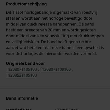
Productomschrijving
Dit Tissot horlogebandje is gemaakt van roestvrij
staal en wordt aan het horloge bevestigd door
middel van quick release bandpennen. De band
heeft een breedte van 20 mm en wordt gesloten
door middel van een vouwsluiting met drukknoppen
en veiligheidsklep. De band heeft geen rechte
aanzet wat betekent dat deze band alleen geschikt is
voor de horloges die hieronder worden vermeld.
Originele band voor
T1208071105100
,
T1208071109100
,
T1208521105100
Band informatie
Materiaal Band
Roestvrij staal