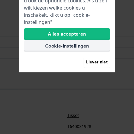
u ook de optionele cookies. Als u zelf
wilt kiezen welke cookies u
inschakelt, klikt u op "cookie-
instellingen".
Vlindergesp
Alles accepteren
Roségoud
Cookie-instellingen
Roestvrij staal
Liever niet
22 mm
Tissot
T640031928