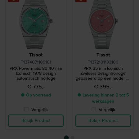
Tissot
Tissot
T1374071109101
T1372101133100
PRX Powermatic 80 40 mm
PRX 35 mm Iconisch
Iconisch 1978 design
Zwitsers designhorloge
automatisch horloge
gebaseerd op een model uit
1978
€ 775,-
€ 395,-
● Op voorraad
● Levering binnen 2 tot 5
werkdagen
Vergelijk
Vergelijk
Bekijk Product
Bekijk Product