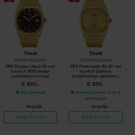
Tissot
Tissot
T1374073305100
T1374073302100
PRX Damian Lillard 40 mm
PRX Powermatic 80 40 mm
Iconisch 1978 design
Iconisch Zwitsers
automatisch horloge
designhorloge gebaseerd
op een model uit 1978
€ 895,-
€ 895,-
● Op voorraad
● Levering binnen 2 tot 5
werkdagen
Vergelijk
Vergelijk
Bekijk Product
Bekijk Product