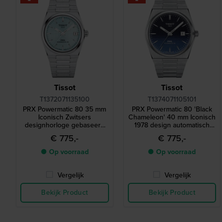
Tissot
Tissot
T1372071135100
T1374071105101
PRX Powermatic 80 35 mm
PRX Powermatic 80 'Black
Iconisch Zwitsers
Chameleon' 40 mm Iconisch
designhorloge gebaseerd
1978 design automatisch
op een model uit 1978
horloge
€ 775,-
€ 775,-
● Op voorraad
● Op voorraad
Vergelijk
Vergelijk
Bekijk Product
Bekijk Product