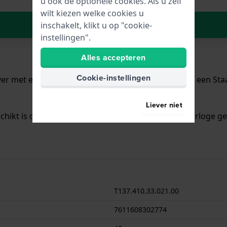
u ook de optionele cookies. Als u zelf
wilt kiezen welke cookies u
In Winkelwagen
inschakelt, klikt u op "cookie-
instellingen".
Alles accepteren
Cookie-instellingen
ver met een diameter van 40 mm en is voorzien van een Staal
Liever niet
schikt is om mee te zwemmen. Verder wordt het horloge gel
T137.410.33.021.00
7611608302774