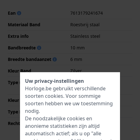
Ean
7613179241674
Materiaal Band
Roestvrij staal
Extra info
Stainless steel
Bandbreedte
10 mm
Breedte bandaanzet
6 mm
Kleur Band
Zilver
Uw privacy-instellingen
Type sluiting
Vlindersluiting met
Horloge.be gebruikt verschillende
drukknoppen
soorten
cookies
. Voor sommige
Kleur sluiting
Zilver
soorten hebben we uw toestemming
nodig.
Type Bevestiging
Bandpennen
De noodzakelijke cookies en
Rechte aanzet
Nee
anonieme statistieken zijn altijd
automatisch actief; als u op "alle