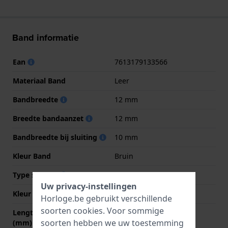
Band informatie
Ean
7613179133566
Materiaal Band
Leer
Bandbreedte
12 mm
Breedte bandaanzet
12 mm
Bandbreedte bij sluiting
10 mm
Kleur Band
Bruin
Type sluiting
Gesp
Uw privacy-instellingen
Kleur sluiting
Goud
Horloge.be gebruikt verschillende
soorten
cookies
. Voor sommige
Lengte band op 12 uur
70 mm
soorten hebben we uw toestemming
(mm)