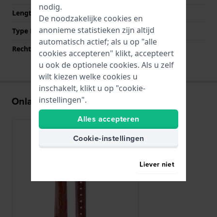
nodig.
Lengte band op 6 uur (mm)
105 mm
De noodzakelijke cookies en
anonieme statistieken zijn altijd
Type Bevestiging
Bandpennen
automatisch actief; als u op "alle
Rechte aanzet
Ja
cookies accepteren" klikt, accepteert
u ook de optionele cookies. Als u zelf
wilt kiezen welke cookies u
inschakelt, klikt u op "cookie-
Onlangs bekeken
instellingen".
Alles accepteren
Cookie-instellingen
Liever niet