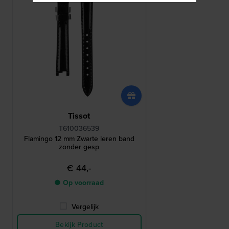
Tissot
T610036539
Flamingo 12 mm Zwarte leren band
zonder gesp
€ 44,-
● Op voorraad
Vergelijk
Bekijk Product