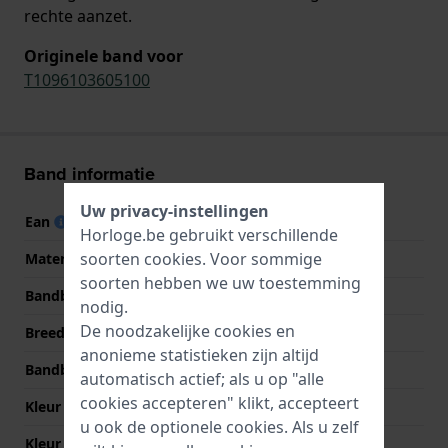
rechte aanzet.
Originele band voor
T1096103605100
Band informatie
Uw privacy-instellingen
Ean
7613179328467
Horloge.be gebruikt verschillende
soorten
cookies
. Voor sommige
Materiaal Band
Leer
soorten hebben we uw toestemming
Bandbreedte
21 mm
nodig.
De noodzakelijke cookies en
Breedte bandaanzet
21 mm
anonieme statistieken zijn altijd
Bandbreedte bij sluiting
20 mm
automatisch actief; als u op "alle
cookies accepteren" klikt, accepteert
Kleur Band
Zwart
u ook de optionele cookies. Als u zelf
Kleur stiksel
Zwart