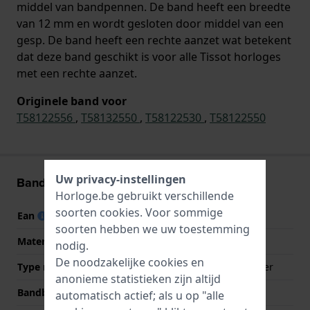
middel van bandpennen. De band heeft een breedte
van 12 mm en wordt gesloten door middel van een
gesp. De band heeft een rechte aanzet wat betekent
dat deze band geschikt is voor alle Tissot horloges
met een rechte aanzet.
Originele band voor
T58122556
,
T58132550
,
T58122530
,
T58122550
Uw privacy-instellingen
Band informatie
Horloge.be gebruikt verschillende
soorten
cookies
. Voor sommige
Ean
7613179134013
soorten hebben we uw toestemming
Materiaal Band
Synthetisch leer
nodig.
De noodzakelijke cookies en
Type materiaal
Satijn op synthetisch leer
anonieme statistieken zijn altijd
Bandbreedte
12 mm
automatisch actief; als u op "alle