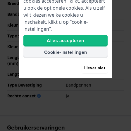
cookies accepteren" klikt, accepteert
Breedte bandaanzet
12 mm
u ook de optionele cookies. Als u zelf
Bandbreedte bij sluiting
12 mm
wilt kiezen welke cookies u
inschakelt, klikt u op "cookie-
Kleur Band
Zwart
instellingen".
Type sluiting
Gesp
Alles accepteren
Kleur sluiting
Zilver
Cookie-instellingen
Lengte band op 12 uur
70 mm
(mm)
Liever niet
Lengte band op 6 uur (mm)
103 mm
Type Bevestiging
Bandpennen
Rechte aanzet
Ja
Gebruikerservaringen