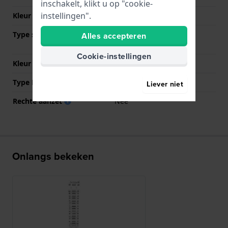
inschakelt, klikt u op "cookie-
instellingen".
Kleur Band
Zilver
Type sluiting
Vlindersluiting met
Alles accepteren
drukknoppen
Cookie-instellingen
Kleur sluiting
Zilver
Type Bevestiging
Bandpennen
Liever niet
Rechte aanzet
Nee
Onlangs bekeken