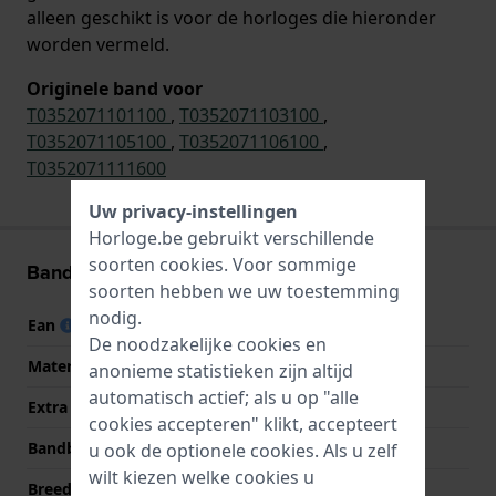
alleen geschikt is voor de horloges die hieronder
worden vermeld.
Originele band voor
T0352071101100
,
T0352071103100
,
T0352071105100
,
T0352071106100
,
T0352071111600
Uw privacy-instellingen
Horloge.be gebruikt verschillende
soorten
cookies
. Voor sommige
Band informatie
soorten hebben we uw toestemming
nodig.
Ean
7613179259884
De noodzakelijke cookies en
Materiaal Band
Roestvrij staal
anonieme statistieken zijn altijd
automatisch actief; als u op "alle
Extra info
Stainless steel
cookies accepteren" klikt, accepteert
Bandbreedte
18 mm
u ook de optionele cookies. Als u zelf
wilt kiezen welke cookies u
Breedte bandaanzet
18 mm